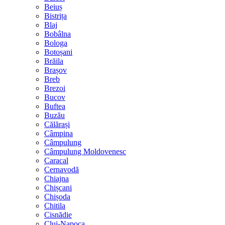
Beiuș
Bistrița
Blaj
Bobâlna
Bologa
Botoșani
Brăila
Brașov
Breb
Brezoi
Bucov
Buftea
Buzău
Călărași
Câmpina
Câmpulung
Câmpulung Moldovenesc
Caracal
Cernavodă
Chiajna
Chișcani
Chișoda
Chitila
Cisnădie
Cluj-Napoca