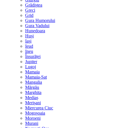
Grădiștea
Greci
Grid
Gura Humorului
Gura Vadului
Hunedoara
Huși
Iași
Ieud
Ineu
Însurăței
Jupiter
Lugoj
Mamaia
Mamaia-Sat
Mangalia
Mărgău
Marghita
Mediaș
Merișani
Miercurea Ciuc
Mogoșoaia
Moroeni
Murani