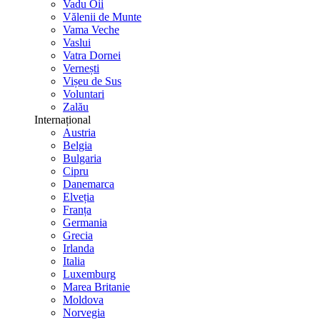
Vadu Oii
Vălenii de Munte
Vama Veche
Vaslui
Vatra Dornei
Vernești
Vișeu de Sus
Voluntari
Zalău
Internațional
Austria
Belgia
Bulgaria
Cipru
Danemarca
Elveția
Franța
Germania
Grecia
Irlanda
Italia
Luxemburg
Marea Britanie
Moldova
Norvegia