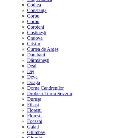
Codlea
Constanța
Corbu
Corbu
Coroieni
Costinești
Craiova
Cristur
Curtea de Argeș
Darabani
Dărmănești
Deal
Dej
Deva
Doaga
Dorna Candrenilor
Drobeta-Turnu Severin
Durușa
Filiași
Florești
Florești
Focșani
Galați
Ghimbav
Giurgiu