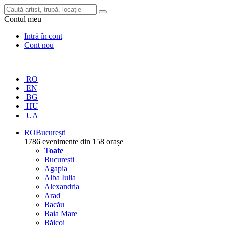
Contul meu
Intră în cont
Cont nou
RO
EN
BG
HU
UA
RO
București
1786 evenimente din 158 orașe
Toate
București
Agapia
Alba Iulia
Alexandria
Arad
Bacău
Baia Mare
Băicoi