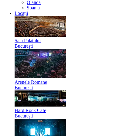
Olanda
Spania
Locații
Sala Palatului
București
Arenele Romane
București
Hard Rock Cafe
București