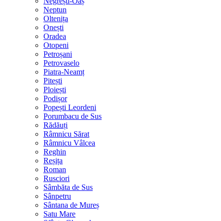
Negrești-Oaș
Neptun
Oltenița
Onești
Oradea
Otopeni
Petroșani
Petrovaselo
Piatra-Neamț
Pitești
Ploiești
Podișor
Popești Leordeni
Porumbacu de Sus
Rădăuți
Râmnicu Sărat
Râmnicu Vâlcea
Reghin
Reșița
Roman
Rusciori
Sâmbăta de Sus
Sânpetru
Sântana de Mureș
Satu Mare