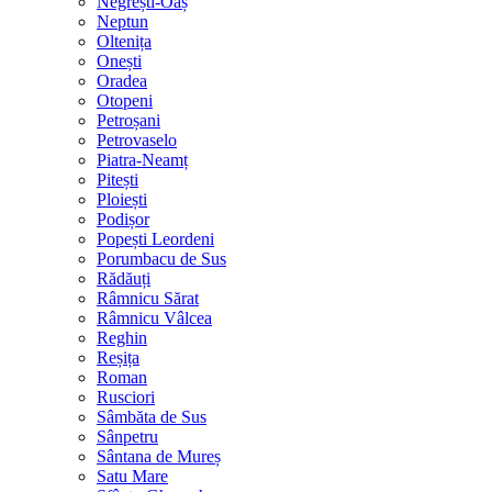
Negrești-Oaș
Neptun
Oltenița
Onești
Oradea
Otopeni
Petroșani
Petrovaselo
Piatra-Neamț
Pitești
Ploiești
Podișor
Popești Leordeni
Porumbacu de Sus
Rădăuți
Râmnicu Sărat
Râmnicu Vâlcea
Reghin
Reșița
Roman
Rusciori
Sâmbăta de Sus
Sânpetru
Sântana de Mureș
Satu Mare