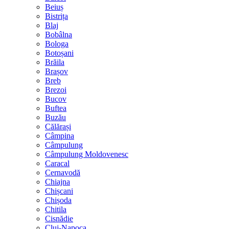
Beiuș
Bistrița
Blaj
Bobâlna
Bologa
Botoșani
Brăila
Brașov
Breb
Brezoi
Bucov
Buftea
Buzău
Călărași
Câmpina
Câmpulung
Câmpulung Moldovenesc
Caracal
Cernavodă
Chiajna
Chișcani
Chișoda
Chitila
Cisnădie
Cluj-Napoca