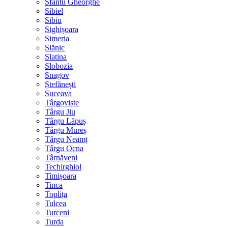
Sfântu Gheorghe
Sibiel
Sibiu
Sighișoara
Simeria
Slănic
Slatina
Slobozia
Snagov
Ștefănești
Suceava
Târgoviște
Târgu Jiu
Târgu Lăpuș
Târgu Mureș
Târgu Neamț
Târgu Ocna
Târnăveni
Techirghiol
Timișoara
Tinca
Toplița
Tulcea
Turceni
Turda