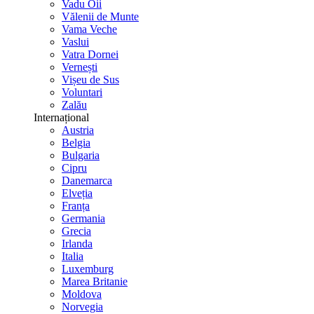
Vadu Oii
Vălenii de Munte
Vama Veche
Vaslui
Vatra Dornei
Vernești
Vișeu de Sus
Voluntari
Zalău
Internațional
Austria
Belgia
Bulgaria
Cipru
Danemarca
Elveția
Franța
Germania
Grecia
Irlanda
Italia
Luxemburg
Marea Britanie
Moldova
Norvegia