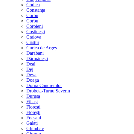
Codlea
Constanța
Corbu
Corbu
Coroieni
Costinești
Craiova
Cristur
Curtea de Argeș
Darabani
Dărmănești
Deal
Dej
Deva
Doaga
Dorna Candrenilor
Drobeta-Turnu Severin
Durușa
Filiași
Florești
Florești
Focșani
Galați
Ghimbav
Giurgiu