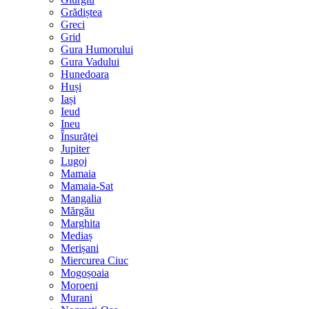
Grădiștea
Greci
Grid
Gura Humorului
Gura Vadului
Hunedoara
Huși
Iași
Ieud
Ineu
Însurăței
Jupiter
Lugoj
Mamaia
Mamaia-Sat
Mangalia
Mărgău
Marghita
Mediaș
Merișani
Miercurea Ciuc
Mogoșoaia
Moroeni
Murani