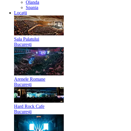
Olanda
Spania
Locații
Sala Palatului
București
Arenele Romane
București
Hard Rock Cafe
București