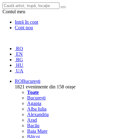
Contul meu
Intră în cont
Cont nou
RO
EN
BG
HU
UA
RO
București
1821 evenimente din 158 orașe
Toate
București
Agapia
Alba Iulia
Alexandria
Arad
Bacău
Baia Mare
Băicoi