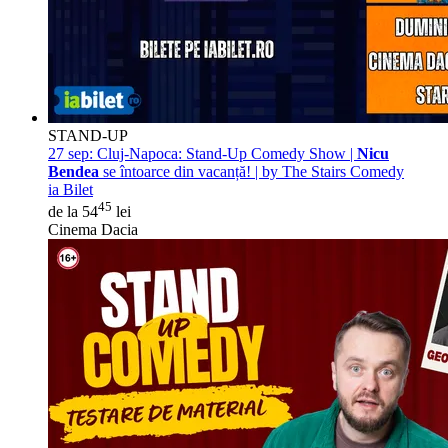
STAND-UP
27 sep:
Cluj-Napoca: Stand-Up Comedy Show |
Nicu
Bendea
se întoarce din vacanță! | by The Stairs Comedy
ia Bilet
45
de la 54
lei
Cinema Dacia