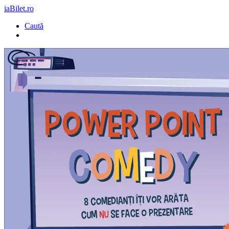
iaBilet.ro
Caută