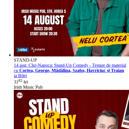
STAND-UP
14 aug:
Cluj-Napoca: Stand-Up Comedy - Testare de material
cu
Cortea, George, Mădălina, Szabo, Havriciuc și Traian
ia Bilet
82
31
lei
Irish Music Pub