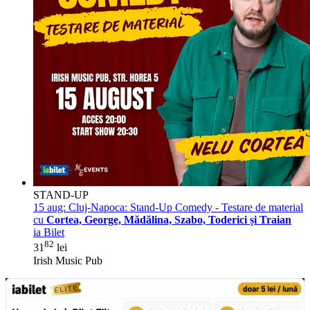
STAND-UP
15 aug:
Cluj-Napoca: Stand-Up Comedy - Testare de material
cu
Cortea, George, Mădălina, Szabo, Toderici și Traian
ia Bilet
82
31
lei
Irish Music Pub