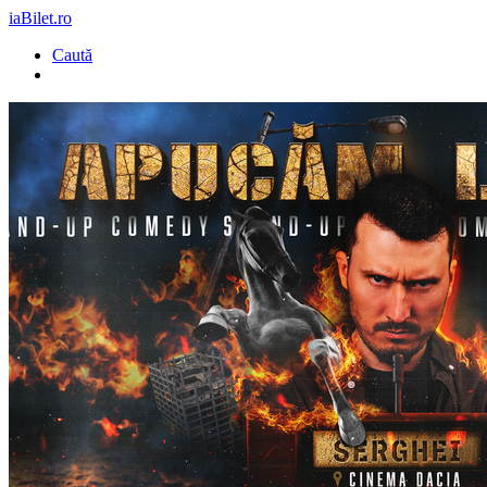
iaBilet.ro
Caută