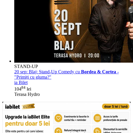
STAND-UP
20 sep:
Blaj: Stand-Up Comedy cu
Bordea & Cortea
-
"Primiți cu gluma?"
ia Bilet
84
104
lei
Terasa Hydro