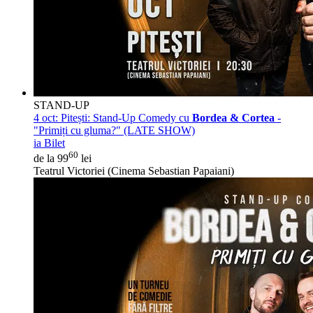
STAND-UP
4 oct:
Pitești: Stand-Up Comedy cu
Bordea & Cortea
-
"Primiți cu gluma?" (LATE SHOW)
ia Bilet
60
de la 99
lei
Teatrul Victoriei (Cinema Sebastian Papaiani)