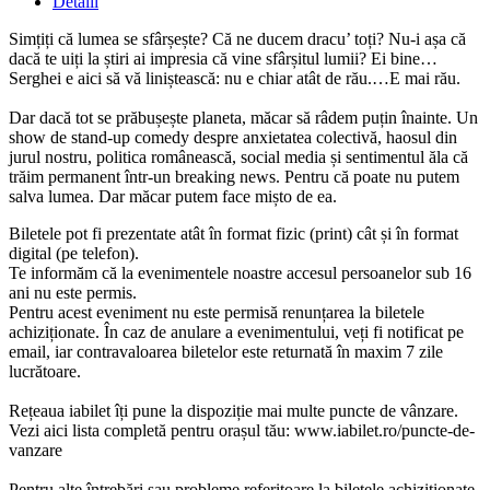
Detalii
Simțiți că lumea se sfârșește? Că ne ducem dracu’ toți? Nu-i așa că
dacă te uiți la știri ai impresia că vine sfârșitul lumii? Ei bine…
Serghei e aici să vă liniștească: nu e chiar atât de rău.…E mai rău.
Dar dacă tot se prăbușește planeta, măcar să râdem puțin înainte. Un
show de stand-up comedy despre anxietatea colectivă, haosul din
jurul nostru, politica românească, social media și sentimentul ăla că
trăim permanent într-un breaking news. Pentru că poate nu putem
salva lumea. Dar măcar putem face mișto de ea.
Biletele pot fi prezentate atât în format fizic (print) cât și în format
digital (pe telefon).
Te informăm că la evenimentele noastre accesul persoanelor sub 16
ani nu este permis.
Pentru acest eveniment nu este permisă renunțarea la biletele
achiziționate. În caz de anulare a evenimentului, veți fi notificat pe
email, iar contravaloarea biletelor este returnată în maxim 7 zile
lucrătoare.
Rețeaua iabilet îți pune la dispoziție mai multe puncte de vânzare.
Vezi aici lista completă pentru orașul tău: www.iabilet.ro/puncte-de-
vanzare
Pentru alte întrebări sau probleme referitoare la biletele achiziționate,