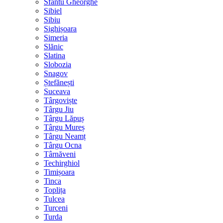
Sfântu Gheorghe
Sibiel
Sibiu
Sighișoara
Simeria
Slănic
Slatina
Slobozia
Snagov
Ștefănești
Suceava
Târgoviște
Târgu Jiu
Târgu Lăpuș
Târgu Mureș
Târgu Neamț
Târgu Ocna
Târnăveni
Techirghiol
Timișoara
Tinca
Toplița
Tulcea
Turceni
Turda