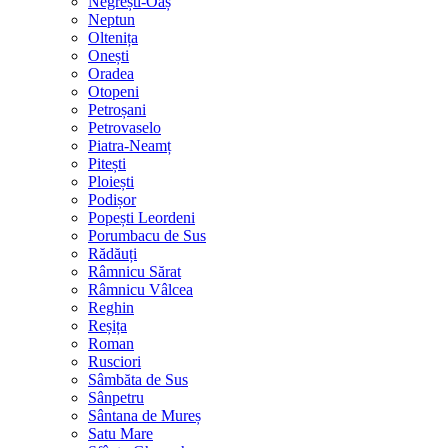
Negrești-Oaș
Neptun
Oltenița
Onești
Oradea
Otopeni
Petroșani
Petrovaselo
Piatra-Neamț
Pitești
Ploiești
Podișor
Popești Leordeni
Porumbacu de Sus
Rădăuți
Râmnicu Sărat
Râmnicu Vâlcea
Reghin
Reșița
Roman
Rusciori
Sâmbăta de Sus
Sânpetru
Sântana de Mureș
Satu Mare