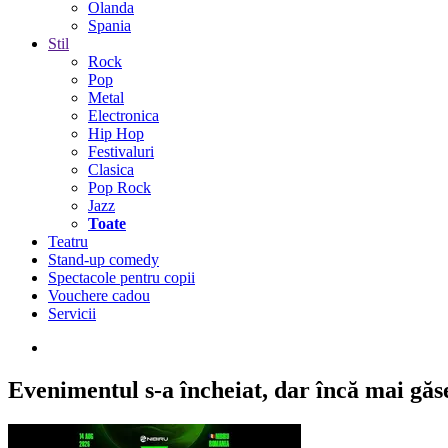
Olanda
Spania
Stil
Rock
Pop
Metal
Electronica
Hip Hop
Festivaluri
Clasica
Pop Rock
Jazz
Toate
Teatru
Stand-up comedy
Spectacole pentru copii
Vouchere cadou
Servicii
Evenimentul s-a încheiat,
dar încă mai găseș