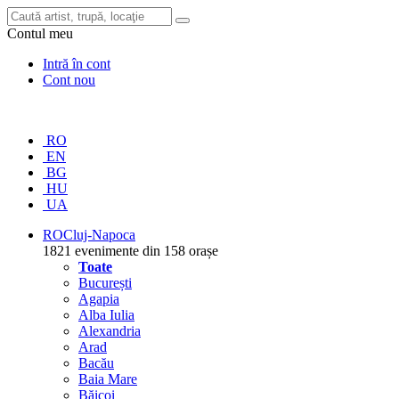
Contul meu
Intră în cont
Cont nou
RO
EN
BG
HU
UA
RO
Cluj-Napoca
1821 evenimente din 158 orașe
Toate
București
Agapia
Alba Iulia
Alexandria
Arad
Bacău
Baia Mare
Băicoi