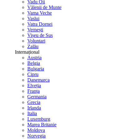
Vadu Oii
Vălenii de Munte
Vama Veche
Vaslui
Vatra Dornei
Vernești
Vișeu de Sus
Voluntari
Zalău
Internațional
Austria
Belgia
Bulgaria
Cipru
Danemarca
Elveția
Franța
Germania
Grecia
Irlanda
Italia
Luxemburg
Marea Britanie
Moldova
Norvegia