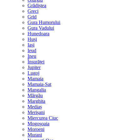
Grădiștea
Greci
Grid
Gura Humorului
Gura Vadului
Hunedoara
Huși
Iași
Ieud
Ineu
Însurăței
Jupiter
Lugoj
Mamaia
Mamaia-Sat
Mangalia
Mărgău
Marghita
Mediaș
Merișani
Miercurea Ciuc
Mogoșoaia
Moroeni
Murani