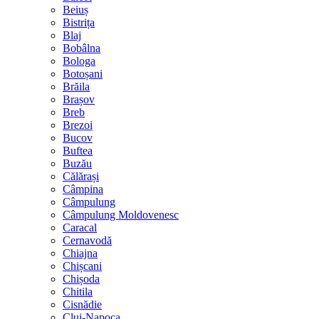
Beiuș
Bistrița
Blaj
Bobâlna
Bologa
Botoșani
Brăila
Brașov
Breb
Brezoi
Bucov
Buftea
Buzău
Călărași
Câmpina
Câmpulung
Câmpulung Moldovenesc
Caracal
Cernavodă
Chiajna
Chișcani
Chișoda
Chitila
Cisnădie
Cluj-Napoca