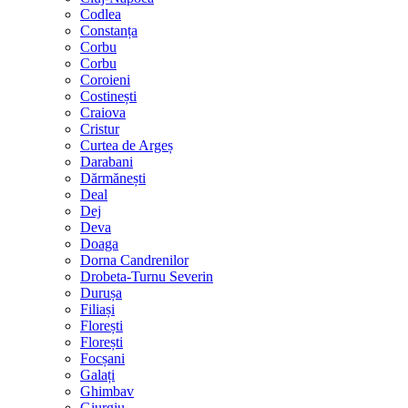
Codlea
Constanța
Corbu
Corbu
Coroieni
Costinești
Craiova
Cristur
Curtea de Argeș
Darabani
Dărmănești
Deal
Dej
Deva
Doaga
Dorna Candrenilor
Drobeta-Turnu Severin
Durușa
Filiași
Florești
Florești
Focșani
Galați
Ghimbav
Giurgiu