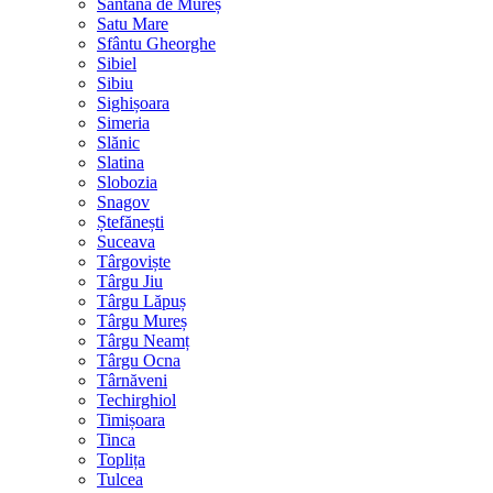
Sântana de Mureș
Satu Mare
Sfântu Gheorghe
Sibiel
Sibiu
Sighișoara
Simeria
Slănic
Slatina
Slobozia
Snagov
Ștefănești
Suceava
Târgoviște
Târgu Jiu
Târgu Lăpuș
Târgu Mureș
Târgu Neamț
Târgu Ocna
Târnăveni
Techirghiol
Timișoara
Tinca
Toplița
Tulcea