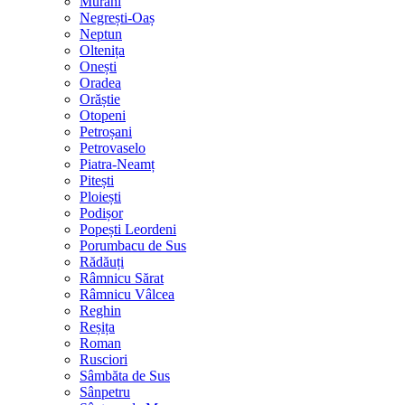
Murani
Negrești-Oaș
Neptun
Oltenița
Onești
Oradea
Orăștie
Otopeni
Petroșani
Petrovaselo
Piatra-Neamț
Pitești
Ploiești
Podișor
Popești Leordeni
Porumbacu de Sus
Rădăuți
Râmnicu Sărat
Râmnicu Vâlcea
Reghin
Reșița
Roman
Rusciori
Sâmbăta de Sus
Sânpetru