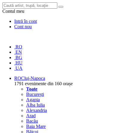
Contul meu
Intră în cont
Cont nou
RO
EN
BG
HU
UA
RO
Cluj-Napoca
1791 evenimente din 160 orașe
Toate
București
Agapia
Alba Iulia
Alexandria
Arad
Bacău
Baia Mare
Băicoi