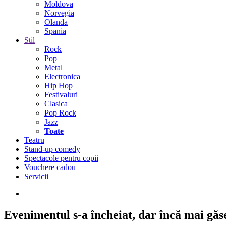
Moldova
Norvegia
Olanda
Spania
Stil
Rock
Pop
Metal
Electronica
Hip Hop
Festivaluri
Clasica
Pop Rock
Jazz
Toate
Teatru
Stand-up comedy
Spectacole pentru copii
Vouchere cadou
Servicii
Evenimentul s-a încheiat,
dar încă mai găseș