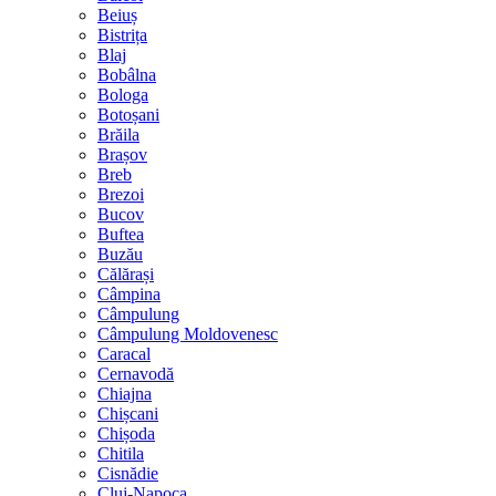
Beiuș
Bistrița
Blaj
Bobâlna
Bologa
Botoșani
Brăila
Brașov
Breb
Brezoi
Bucov
Buftea
Buzău
Călărași
Câmpina
Câmpulung
Câmpulung Moldovenesc
Caracal
Cernavodă
Chiajna
Chișcani
Chișoda
Chitila
Cisnădie
Cluj-Napoca