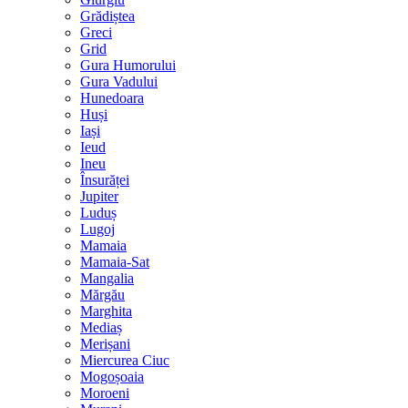
Grădiștea
Greci
Grid
Gura Humorului
Gura Vadului
Hunedoara
Huși
Iași
Ieud
Ineu
Însurăței
Jupiter
Luduș
Lugoj
Mamaia
Mamaia-Sat
Mangalia
Mărgău
Marghita
Mediaș
Merișani
Miercurea Ciuc
Mogoșoaia
Moroeni