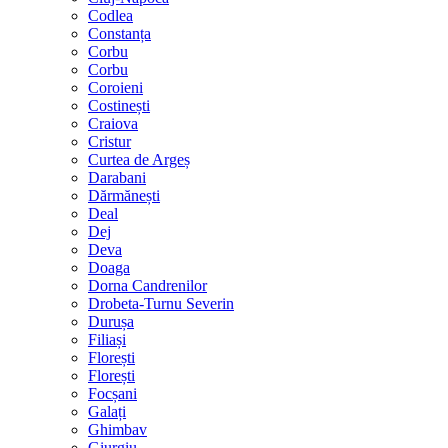
Codlea
Constanța
Corbu
Corbu
Coroieni
Costinești
Craiova
Cristur
Curtea de Argeș
Darabani
Dărmănești
Deal
Dej
Deva
Doaga
Dorna Candrenilor
Drobeta-Turnu Severin
Durușa
Filiași
Florești
Florești
Focșani
Galați
Ghimbav
Giurgiu