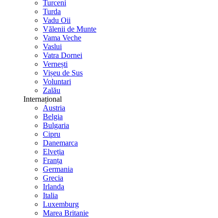
Turceni
Turda
Vadu Oii
Vălenii de Munte
Vama Veche
Vaslui
Vatra Dornei
Vernești
Vișeu de Sus
Voluntari
Zalău
Internațional
Austria
Belgia
Bulgaria
Cipru
Danemarca
Elveția
Franța
Germania
Grecia
Irlanda
Italia
Luxemburg
Marea Britanie