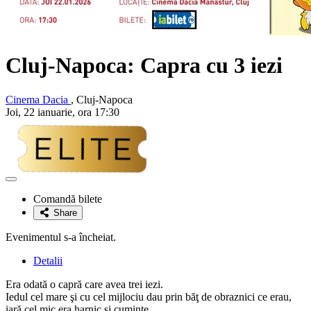
Cluj-Napoca: Capra cu 3 iezi
Cinema Dacia
, Cluj-Napoca
Joi, 22 ianuarie, ora 17:30
Adaugă
la
Comandă bilete
favorite
Share
Evenimentul s-a încheiat.
Detalii
Era odată o capră care avea trei iezi.
Iedul cel mare şi cu cel mijlociu dau prin băţ de obraznici ce erau,
iară cel mic era harnic şi cuminte.