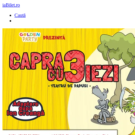
iaBilet.ro
Caută