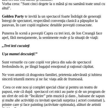
Vorba ceea: "Sunt cinci degete la o mână şi nu samănă toate unul cu
altul".
Golden Party
te invită la un spectacol foarte îndrăgit de generaţii
întregi de spectatori, respectând convenţia clasică a păpuşilor la
paravan, în care copiii regăsesc detaliile poveştii consacrate.
Punerea în scenă a poveştii Capra cu trei iezi, de Ion Creangă face
apel, fără menajamente, la sentimente reale și la situaţii de viaţă:
,,Trei iezi cucuieţi
Uşa mamei descuieţi!”
Sunt versurile cu care copiii vor pleca din sala de spectacol
fredonându-le, pe lângă bagajul emoţional şi raţional căpătat.
Ne vom aminti că dragostea familiei, prietenia adevărată și iubirea
sinceră triumfă mereu și ne fac viața atât de frumoasă.
Ceea ce este nou și complet special chiar și pentru un teatru de
papusi, este că după spectacol cei mici au parte și de un program de
un sfert de oră de “încălzire” prin muzică și dans , baloane de sapun
și multe alte activități cu invitati speciali surpriza ( actori costumati ),
printre care și face painting (activitate optionala), alături de artistii