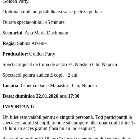
Golden Party.
Optional copiii au posibilitatea sa se picteze pe fata.
Durata spectacolului: 45 minute
Scenariul
: Ana Maria Dachmann
Regia
: Sabina Arsenie
Producător
: Golden Party
Spectacol jucat de trupa de actori FUNtasticii Cluj Napoca
Spectacol pentru audiență copii +2 ani
Locația
: Cinema Dacia Manastur , Cluj Napoca
Data
:
duminica 22.01.2026 ora 17:30
IMPORTANT:
Un bilet este valabil pentru o singură persoană. Toți participanții la
spectacol, adulți și copii, trebuie să cumpere bilet doar copiii între 1-
18 luni au acces gratuit (însă nu au loc asigurat).
Accesul minorilor (0-18 ani) în locația evenimentului se face doar