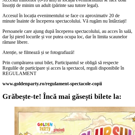
însoțiți de minim un adult (părinte sau tutore legal).
Accesul în locația evenimentului se face cu aproximativ 20 de
minute înainte de începerea spectacolului. Vă rugăm nu întârziați!
Persoanele care ajung după începerea spectacolului, au acces în sală,
dar își pierd locurile și vor putea ocupa loc, dar în limita scaunelor
rămase libere.
Atenție, se filmează și se fotografiază!
Prin cumpărarea unui bilet, Participantul se obligă să respecte
Regulile de participare și acces la spectacol, reguli disponibile în
REGULAMENT
www.goldenparty.ro/regulament-spectacole-copii
Grăbește-te!
Încă mai găsești bilete la: