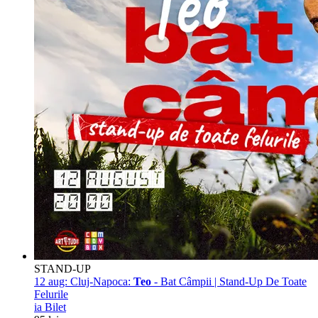
STAND-UP
12 aug:
Cluj-Napoca:
Teo
- Bat Câmpii | Stand-Up De Toate
Felurile
ia Bilet