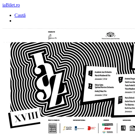
iaBilet.ro
Caută