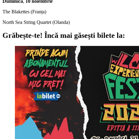
Duminica
,
10 noiembrie
The Blakettes (Franța)
North Sea String Quartet (Olanda)
Grăbește-te!
Încă mai găsești bilete la: