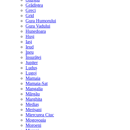
Grădiștea
Greci
Grid
Gura Humorului
Gura Vadului
Hunedoara
Huși
Iași
Ieud
Ineu
Însurăței
Jupiter
Luduș
Lugoj
Mamaia
Mamaia-Sat
Mangalia
Mărgău
Marghita
Mediaș
Merișani
Miercurea Ciuc
Mogoșoaia
Moroeni