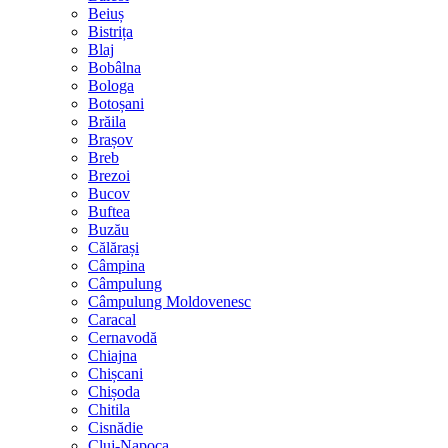
Beiuș
Bistrița
Blaj
Bobâlna
Bologa
Botoșani
Brăila
Brașov
Breb
Brezoi
Bucov
Buftea
Buzău
Călărași
Câmpina
Câmpulung
Câmpulung Moldovenesc
Caracal
Cernavodă
Chiajna
Chișcani
Chișoda
Chitila
Cisnădie
Cluj-Napoca