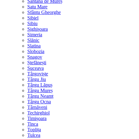
Sântana de Mureș
Satu Mare
Sfântu Gheorghe
Sibiel
Sibiu
Sighișoara
Simeria
Slănic
Slatina
Slobozia
Snagov
Ștefănești
Suceava
Târgoviște
Târgu Jiu
Târgu Lăpuș
Târgu Mureș
Târgu Neamț
Târgu Ocna
Târnăveni
Techirghiol
Timișoara
Tinca
Toplița
Tulcea