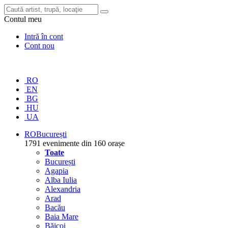
Contul meu
Intră în cont
Cont nou
RO
EN
BG
HU
UA
RO
București
1791 evenimente din 160 orașe
Toate
București
Agapia
Alba Iulia
Alexandria
Arad
Bacău
Baia Mare
Băicoi