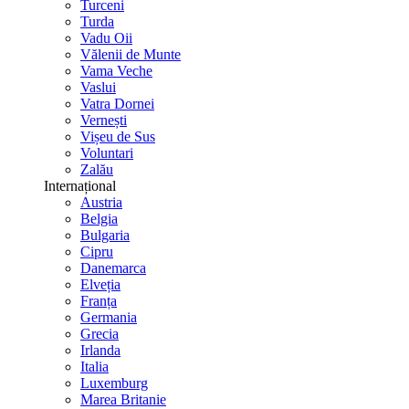
Turceni
Turda
Vadu Oii
Vălenii de Munte
Vama Veche
Vaslui
Vatra Dornei
Vernești
Vișeu de Sus
Voluntari
Zalău
Internațional
Austria
Belgia
Bulgaria
Cipru
Danemarca
Elveția
Franța
Germania
Grecia
Irlanda
Italia
Luxemburg
Marea Britanie