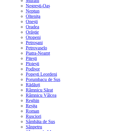
Murani
Negrești-Oaș
Neptun
Oltenița
Onești
Oradea
Orăștie
Otopeni
Petroșani
Petrovaselo
Piatra-Neamț
Pitești
Ploiești
Podișor
Popești Leordeni
Porumbacu de Sus
Rădăuți
Râmnicu Sărat
Râmnicu Vâlcea
Reghin
Reșița
Roman
Rusciori
Sâmbăta de Sus
Sânpetru