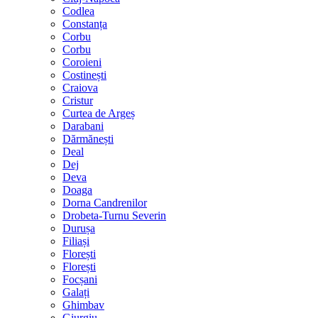
Codlea
Constanța
Corbu
Corbu
Coroieni
Costinești
Craiova
Cristur
Curtea de Argeș
Darabani
Dărmănești
Deal
Dej
Deva
Doaga
Dorna Candrenilor
Drobeta-Turnu Severin
Durușa
Filiași
Florești
Florești
Focșani
Galați
Ghimbav
Giurgiu