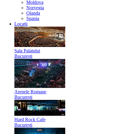
Moldova
Norvegia
Olanda
Spania
Locații
Sala Palatului
București
Arenele Romane
București
Hard Rock Cafe
București