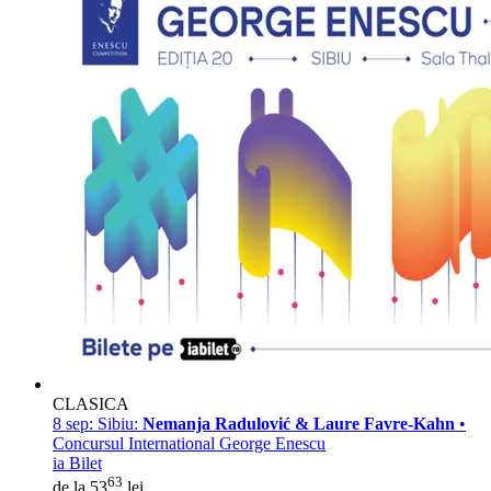
CLASICA
8 sep:
Sibiu:
Nemanja Radulović & Laure Favre-Kahn
•
Concursul International George Enescu
ia Bilet
63
de la 53
lei