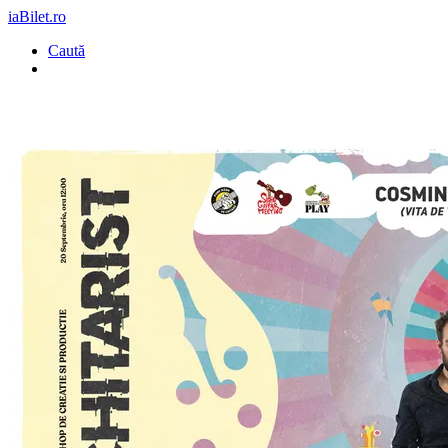
iaBilet.ro
Caută