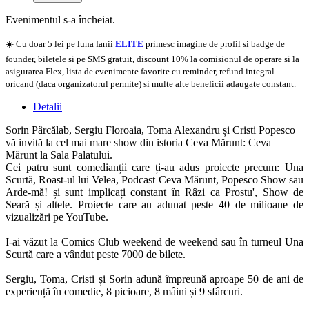
Evenimentul s-a încheiat.
☀️ Cu doar 5 lei pe luna fanii
ELITE
primesc imagine de profil si badge de
founder, biletele si pe SMS gratuit, discount 10% la comisionul de operare si la
asigurarea Flex, lista de evenimente favorite cu reminder, refund integral
oricand (daca organizatorul permite) si multe alte beneficii adaugate constant.
Detalii
Sorin Pârcălab, Sergiu Floroaia, Toma Alexandru și Cristi Popesco
vă invită la cel mai mare show din istoria Ceva Mărunt: Ceva
Mărunt la Sala Palatului.
Cei patru sunt comedianții care ți-au adus proiecte precum: Una
Scurtă, Roast-ul lui Velea, Podcast Ceva Mărunt, Popesco Show sau
Arde-mă! și sunt implicați constant în Râzi ca Prostu', Show de
Seară și altele. Proiecte care au adunat peste 40 de milioane de
vizualizări pe YouTube.
I-ai văzut la Comics Club weekend de weekend sau în turneul Una
Scurtă care a vândut peste 7000 de bilete.
Sergiu, Toma, Cristi și Sorin adună împreună aproape 50 de ani de
experiență în comedie, 8 picioare, 8 mâini și 9 sfârcuri.