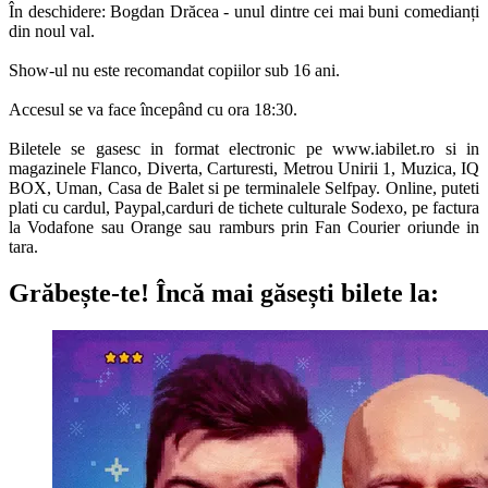
În deschidere: Bogdan Drăcea - unul dintre cei mai buni comedianți
din noul val.
Show-ul nu este recomandat copiilor sub 16 ani.
Accesul se va face începând cu ora 18:30.
Biletele se gasesc in format electronic pe www.iabilet.ro si in
magazinele Flanco, Diverta, Carturesti, Metrou Unirii 1, Muzica, IQ
BOX, Uman, Casa de Balet si pe terminalele Selfpay. Online, puteti
plati cu cardul, Paypal,carduri de tichete culturale Sodexo, pe factura
la Vodafone sau Orange sau ramburs prin Fan Courier oriunde in
tara.
Grăbește-te!
Încă mai găsești bilete la: