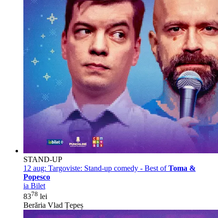
STAND-UP
12 aug:
Targoviste: Stand-up comedy - Best of
Toma &
Popesco
ia Bilet
78
83
lei
Berăria Vlad Țepeș