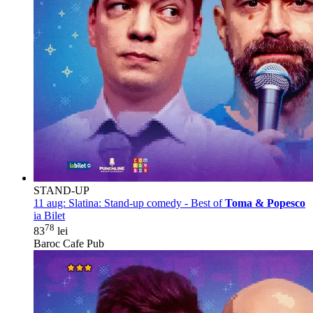
STAND-UP
11 aug:
Slatina: Stand-up comedy - Best of
Toma & Popesco
ia Bilet
78
83
lei
Baroc Cafe Pub