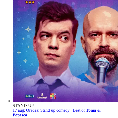
STAND-UP
17 aug:
Oradea: Stand-up comedy - Best of
Toma &
Popesco