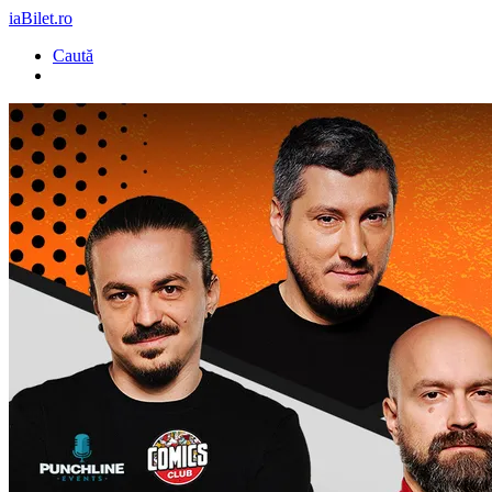
iaBilet.ro
Caută