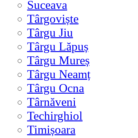
Suceava
Târgoviște
Târgu Jiu
Târgu Lăpuș
Târgu Mureș
Târgu Neamț
Târgu Ocna
Târnăveni
Techirghiol
Timișoara