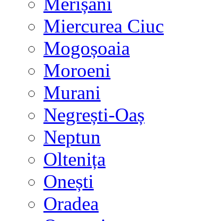
Merișani
Miercurea Ciuc
Mogoșoaia
Moroeni
Murani
Negrești-Oaș
Neptun
Oltenița
Onești
Oradea