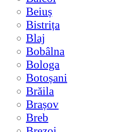
Beiuș
Bistrița
Blaj
Bobâlna
Bologa
Botoșani
Brăila
Brașov
Breb
Brezoi