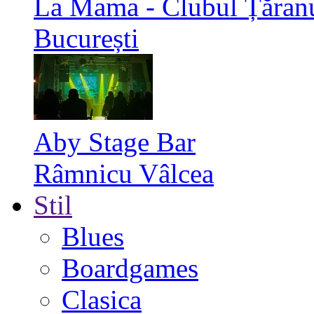
La Mama - Clubul Țăran
București
Aby Stage Bar
Râmnicu Vâlcea
Stil
Blues
Boardgames
Clasica