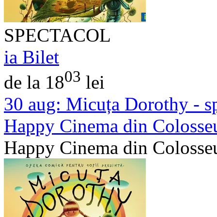
SPECTACOL
ia Bilet
03
de la 18
lei
30 aug:
Micuța Dorothy - sp
Happy Cinema din Colosse
Happy Cinema din Colosse