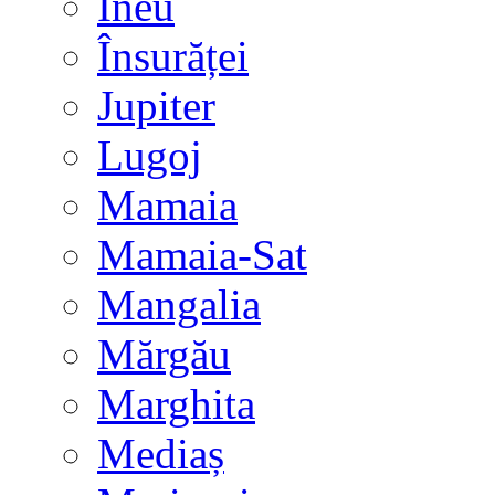
Ineu
Însurăței
Jupiter
Lugoj
Mamaia
Mamaia-Sat
Mangalia
Mărgău
Marghita
Mediaș