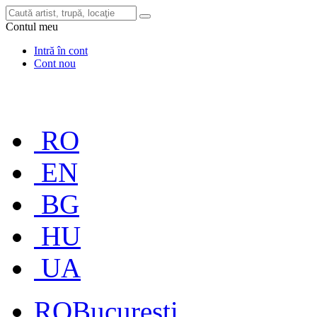
Contul meu
Intră în cont
Cont nou
RO
EN
BG
HU
UA
RO
București