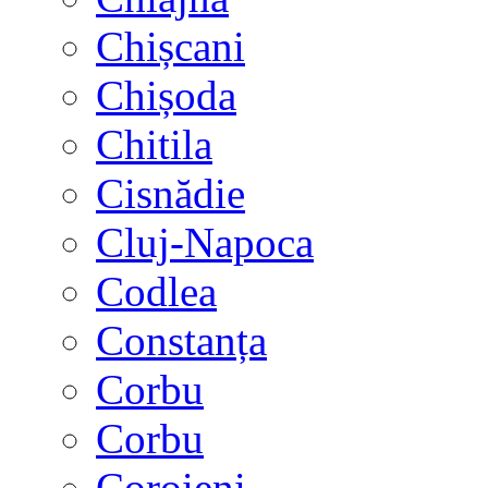
Chișcani
Chișoda
Chitila
Cisnădie
Cluj-Napoca
Codlea
Constanța
Corbu
Corbu
Coroieni