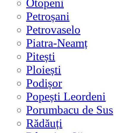
Otopeni
Petroșani
Petrovaselo
Piatra-Neamț
Pitești
Ploiești
Podișor
Popești Leordeni
Porumbacu de Sus
Rădăuți