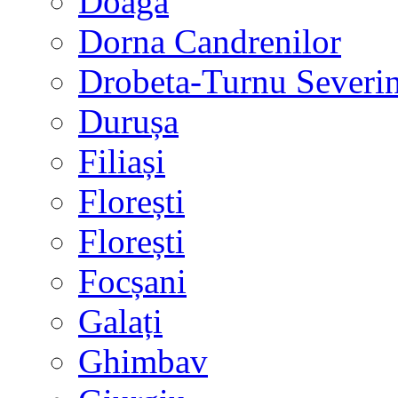
Doaga
Dorna Candrenilor
Drobeta-Turnu Severi
Durușa
Filiași
Florești
Florești
Focșani
Galați
Ghimbav