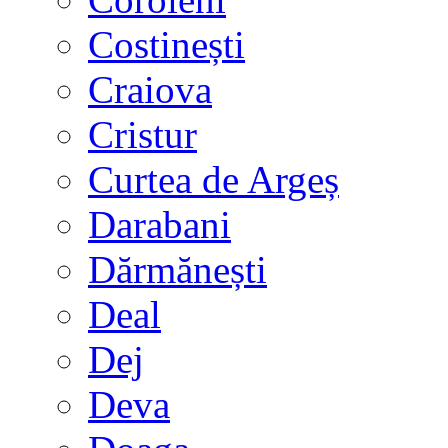
Costinești
Craiova
Cristur
Curtea de Argeș
Darabani
Dărmănești
Deal
Dej
Deva