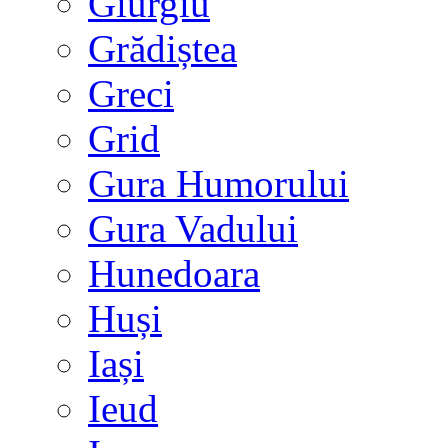
Giurgiu
Grădiștea
Greci
Grid
Gura Humorului
Gura Vadului
Hunedoara
Huși
Iași
Ieud