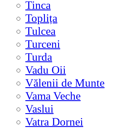
Tinca
Toplița
Tulcea
Turceni
Turda
Vadu Oii
Vălenii de Munte
Vama Veche
Vaslui
Vatra Dornei