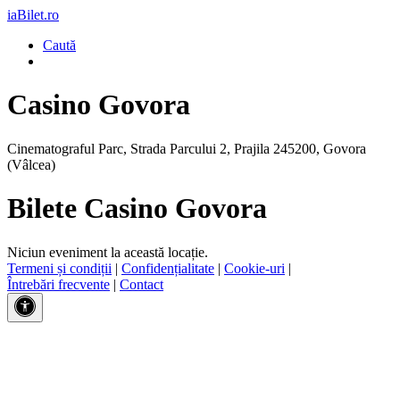
iaBilet.ro
Caută
Casino Govora
Cinematograful Parc, Strada Parcului 2, Prajila 245200, Govora
(Vâlcea)
Bilete Casino Govora
Niciun eveniment la această locație.
Termeni și condiții
|
Confidențialitate
|
Cookie-uri
|
Întrebări frecvente
|
Contact