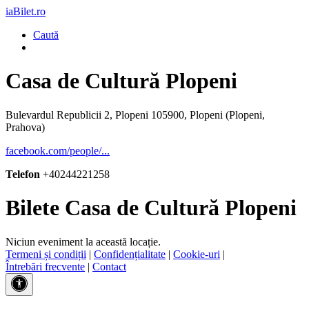
iaBilet.ro
Caută
Casa de Cultură Plopeni
Bulevardul Republicii 2, Plopeni 105900, Plopeni (Plopeni,
Prahova)
facebook.com/people/...
Telefon
+40244221258
Bilete Casa de Cultură Plopeni
Niciun eveniment la această locație.
Termeni și condiții
|
Confidențialitate
|
Cookie-uri
|
Întrebări frecvente
|
Contact