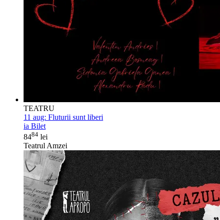
TEATRU
11 aug:
Fluturii sunt liberi
ia Bilet
84
84
lei
Teatrul Amzei