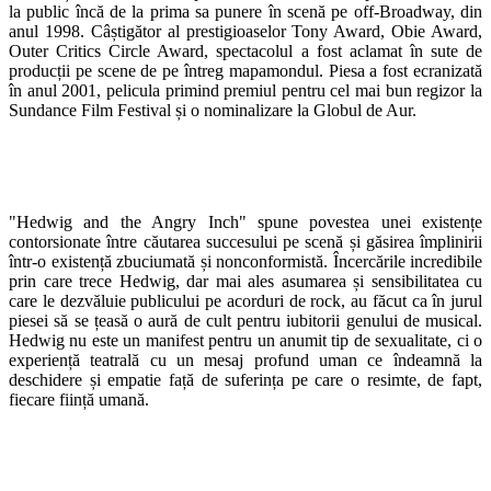
la public încă de la prima sa punere în scenă pe off-Broadway, din
anul 1998.
Câștigător al prestigioaselor Tony Award, Obie Award,
Outer Critics Circle Award, spectacolul a fost aclamat în sute de
producții pe scene de pe întreg mapamondul.
Piesa a fost ecranizată
în anul 2001, pelicula primind premiul pentru cel mai bun regizor la
Sundance Film Festival și o nominalizare la Globul de Aur.
"Hedwig and the Angry Inch" spune povestea unei existențe
contorsionate între căutarea succesului pe scenă și găsirea împlinirii
într-o existență zbuciumată și nonconformistă. Încercările incredibile
prin care trece Hedwig, dar mai ales asumarea și sensibilitatea cu
care le dezvăluie publicului pe acorduri de rock, au făcut ca în jurul
piesei să se țeasă o aură de cult pentru iubitorii genului de musical.
Hedwig nu este un manifest pentru un anumit tip de sexualitate, ci o
experiență teatrală cu un mesaj profund uman ce îndeamnă la
deschidere și empatie față de suferința pe care o resimte, de fapt,
fiecare ființă umană.