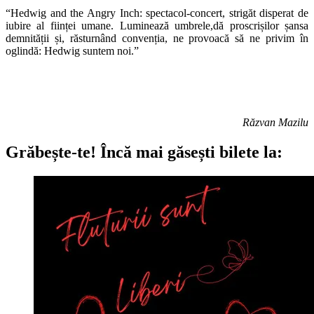
“Hedwig and the Angry Inch: spectacol-concert, strigăt disperat de
iubire al ființei umane. Luminează umbrele,dă proscrișilor șansa
demnității și, răsturnând convenția, ne provoacă să ne privim în
oglindă: Hedwig suntem noi.”
Răzvan Mazilu
Grăbește-te!
Încă mai găsești bilete la: