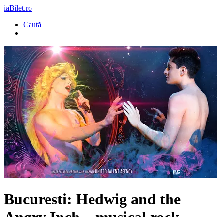
iaBilet.ro
Caută
Bucuresti: Hedwig and the