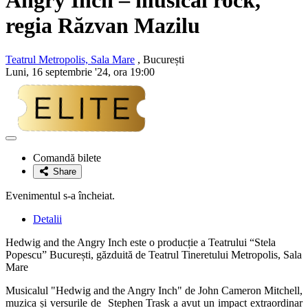
Angry Inch – musical rock,
regia
Răzvan Mazilu
Teatrul Metropolis, Sala Mare
, București
Luni, 16 septembrie '24, ora 19:00
Adaugă
la
Comandă bilete
favorite
Share
Evenimentul s-a încheiat.
Detalii
Hedwig and the Angry Inch este o producție a Teatrului “Stela
Popescu” București, găzduită de Teatrul Tineretului Metropolis, Sala
Mare
Musicalul "Hedwig and the Angry Inch" de John Cameron Mitchell,
muzica și versurile de Stephen Trask a avut un impact extraordinar