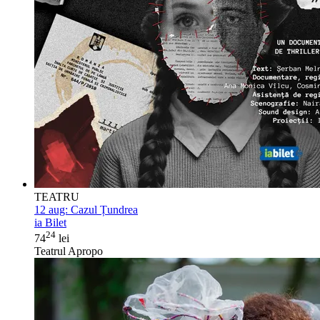
TEATRU
12 aug:
Cazul Țundrea
ia Bilet
24
74
lei
Teatrul Apropo