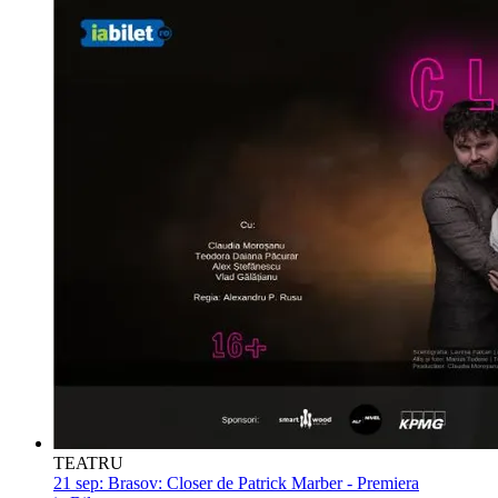
TEATRU
21 sep:
Brasov: Closer de Patrick Marber - Premiera