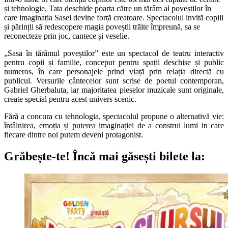
și tehnologie, Tata deschide poarta către un tărâm al poveștilor în
care imaginația Sasei devine forță creatoare. Spectacolul invită copiii
și părinții să redescopere magia poveștii trăite împreună, sa se
reconecteze prin joc, cantece și veselie.
„Sasa în tărâmul poveștilor” este un spectacol de teatru interactiv
pentru copii și familie, conceput pentru spații deschise și public
numeros, în care personajele prind viață prin relația directă cu
publicul. Versurile cântecelor sunt scrise de poetul contemporan,
Gabriel Gherbaluta, iar majoritatea pieselor muzicale sunt originale,
create special pentru acest univers scenic.
Fără a concura cu tehnologia, spectacolul propune o alternativă vie:
întâlnirea, emoția și puterea imaginației de a construi lumi in care
fiecare dintre noi putem deveni protagonist.
Grăbește-te!
Încă mai găsești bilete la: