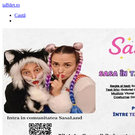
iaBilet.ro
Caută