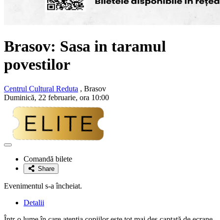
Brasov: Sasa in taramul
povestilor
Centrul Cultural Reduta
, Brasov
Duminică, 22 februarie, ora 10:00
Adaugă
la
Comandă bilete
favorite
Share
Evenimentul s-a încheiat.
Detalii
Într-o lume în care atenția copiilor este tot mai des captată de ecrane