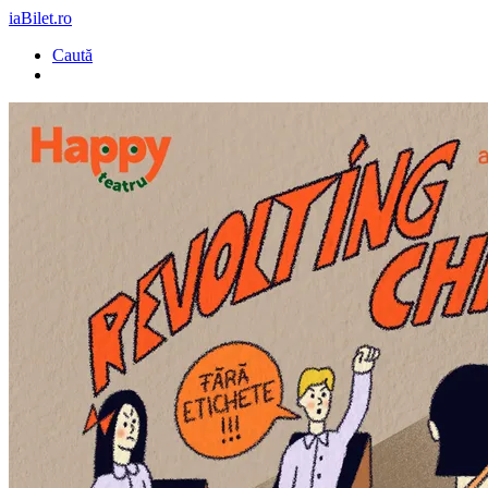
iaBilet.ro
Caută