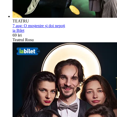
TEATRU
7 aug:
O moștenire și doi nepoți
ia Bilet
69 lei
Teatrul Rosu