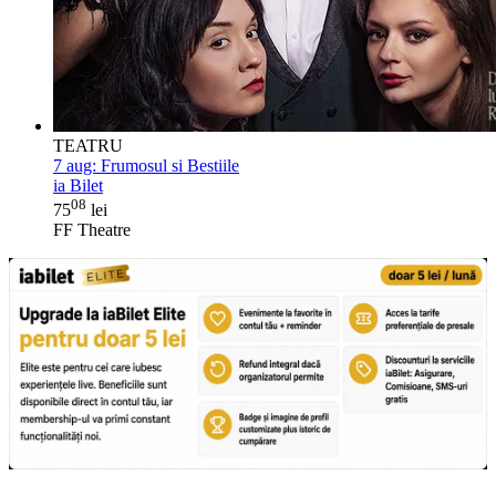
TEATRU
7 aug:
Frumosul si Bestiile
ia Bilet
08
75
lei
FF Theatre