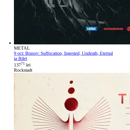
METAL
9 oct:
Brasov: Suffocation, Ingested, Undeath, Eternal
ia Bilet
71
137
lei
Rockstadt