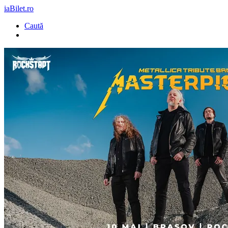
iaBilet.ro
Caută