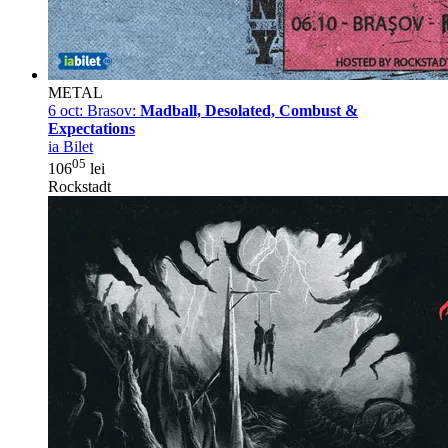
METAL
6 oct:
Brasov:
Madball, Desolated, Combust &
Expectations
ia Bilet
05
106
lei
Rockstadt