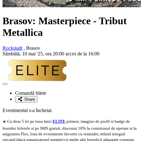
Brasov:
Masterpiece
- Tribut
Metallica
Rockstadt
, Brasov
Sâmbătă, 10 mai '25, ora 20:00 acces de la 16:00
Adaugă
la
Comandă bilete
favorite
Share
Evenimentul s-a încheiat.
☀️ Cu doar 5 lei pe luna fanii
ELITE
primesc imagine de profil si badge de
founder, biletele si pe SMS gratuit, discount 10% la comisionul de operare si la
asigurarea Flex, lista de evenimente favorite cu reminder, refund integral
oricand (daca organizatorul permite) si multe alte beneficii adaugate constant.