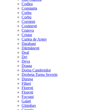
Codlea
Constanța
Corbu
Corbu
Coroieni
Costinești
Craiova
Cristur
Curtea de Argeș
Darabani
Dărmănești
Deal
Dej
Deva
Doaga
Dorna Candrenilor
Drobeta-Turnu Severin
Durușa
Filiași
Florești
Florești
Focșani
Galați
Ghimbav
Giurgiu