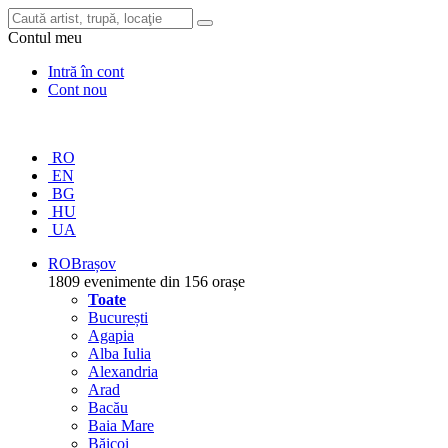
Contul meu
Intră în cont
Cont nou
RO
EN
BG
HU
UA
RO
Brașov
1809 evenimente din 156 orașe
Toate
București
Agapia
Alba Iulia
Alexandria
Arad
Bacău
Baia Mare
Băicoi