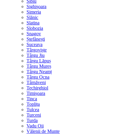
Sibiu
Sighișoara
Simeria
Slănic
Slatina
Slobozia
Snagov
Ștefănești
Suceava
Târgoviște
Târgu Jiu
Târgu Lăpuș
Târgu Mureș
Târgu Neamț
Târgu Ocna
Târnăveni
Techirghiol
Timișoara
Tinca
Toplița
Tulcea
Turceni
Turda
Vadu Oii
Vălenii de Munte