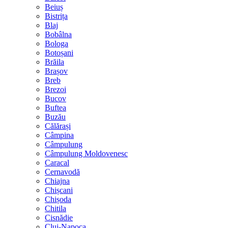
Beiuș
Bistrița
Blaj
Bobâlna
Bologa
Botoșani
Brăila
Brașov
Breb
Brezoi
Bucov
Buftea
Buzău
Călărași
Câmpina
Câmpulung
Câmpulung Moldovenesc
Caracal
Cernavodă
Chiajna
Chișcani
Chișoda
Chitila
Cisnădie
Cluj-Napoca