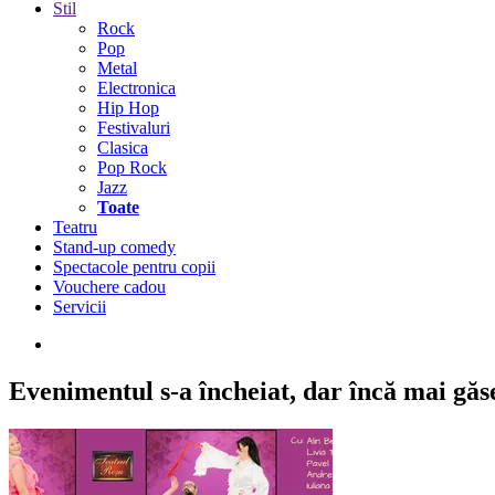
Stil
Rock
Pop
Metal
Electronica
Hip Hop
Festivaluri
Clasica
Pop Rock
Jazz
Toate
Teatru
Stand-up comedy
Spectacole pentru copii
Vouchere cadou
Servicii
Evenimentul s-a încheiat,
dar încă mai găseș