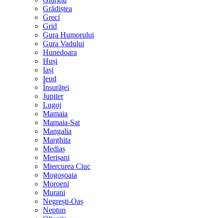
Grădiștea
Greci
Grid
Gura Humorului
Gura Vadului
Hunedoara
Huși
Iași
Ieud
Însurăței
Jupiter
Lugoj
Mamaia
Mamaia-Sat
Mangalia
Marghita
Mediaș
Merișani
Miercurea Ciuc
Mogoșoaia
Moroeni
Murani
Negrești-Oaș
Neptun