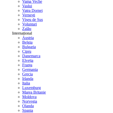
Vama Veche
Vaslui
Vatra Dornei
Vernești
Vișeu de Sus
Voluntari
Zalău
Internațional
Austria
Belgia
Bulgaria
Cipru
Danemarca
Elveția
Franța
Germania
Grecia
Irlanda
Italia
Luxemburg
Marea Britanie
Moldova
Norvegia
Olanda
Spania