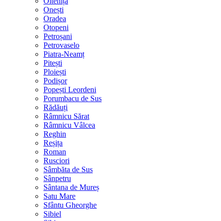
Oltenița
Onești
Oradea
Otopeni
Petroșani
Petrovaselo
Piatra-Neamț
Pitești
Ploiești
Podișor
Popești Leordeni
Porumbacu de Sus
Rădăuți
Râmnicu Sărat
Râmnicu Vâlcea
Reghin
Reșița
Roman
Rusciori
Sâmbăta de Sus
Sânpetru
Sântana de Mureș
Satu Mare
Sfântu Gheorghe
Sibiel