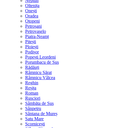
Neptun
Oltenița
Onești
Oradea
Otopeni
Petroșani
Petrovaselo
Piatra-Neamț
Pitești
Ploiești
Podișor
Popești Leordeni
Porumbacu de Sus
Rădăuți
Râmnicu Sărat
Râmnicu Vâlcea
Reghin
Reșița
Roman
Rusciori
Sâmbăta de Sus
Sânpetru
Sântana de Mureș
Satu Mare
Scornicești