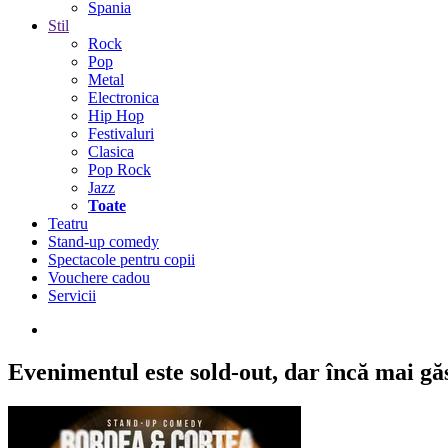
Spania
Stil
Rock
Pop
Metal
Electronica
Hip Hop
Festivaluri
Clasica
Pop Rock
Jazz
Toate
Teatru
Stand-up comedy
Spectacole pentru copii
Vouchere cadou
Servicii
Evenimentul este sold-out,
dar încă mai găse