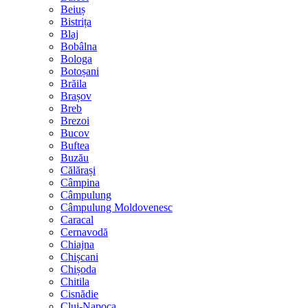
Beiuș
Bistrița
Blaj
Bobâlna
Bologa
Botoșani
Brăila
Brașov
Breb
Brezoi
Bucov
Buftea
Buzău
Călărași
Câmpina
Câmpulung
Câmpulung Moldovenesc
Caracal
Cernavodă
Chiajna
Chișcani
Chișoda
Chitila
Cisnădie
Cluj-Napoca