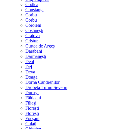
Codlea
Constanța
Corbu
Corbu
Coroieni
Costinești
Craiova
Cristur
Curtea de Argeș
Darabani
Dărmănești
Deal
Dej
Deva
Doaga
Dorna Candrenilor
Drobeta-Turnu Severin
Durușa
Fălticeni
Filiași
Florești
Florești
Focșani
Galați
Ghimbav