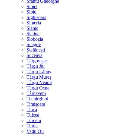
Sfântu Gheorghe
Sibiel
Sibiu
Sighișoara
Simeria
Slănic
Slatina
Slobozia
Snagov
Ștefănești
Suceava
Târgoviște
Târgu Jiu
Târgu Lăpuș
Târgu Mureș
Târgu Neamț
Târgu Ocna
Târnăveni
Techirghiol
Timișoara
Tinca
Tulcea
Turceni
Turda
Vadu Oii