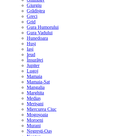
Giurgiu
Grădiștea
Greci
Grid
Gura Humorului
Gura Vadului
Hunedoara
Huși
Iași
Ieud
Însurăței
Jupiter
Lugoj
Mamaia
Mamaia-Sat
Mangalia
Marghita
Mediaș
Merișani
Miercurea Ciuc
Mogoșoaia
Moroeni
Murani
Negrești-Oaș