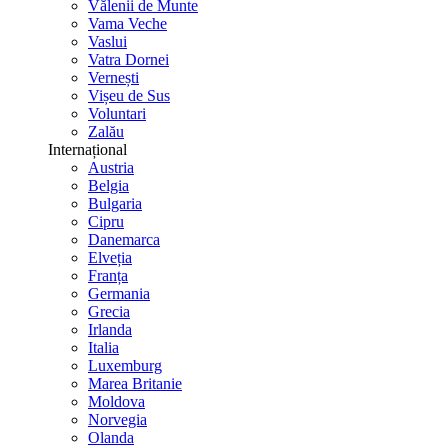
Vălenii de Munte
Vama Veche
Vaslui
Vatra Dornei
Vernești
Vișeu de Sus
Voluntari
Zalău
Internațional
Austria
Belgia
Bulgaria
Cipru
Danemarca
Elveția
Franța
Germania
Grecia
Irlanda
Italia
Luxemburg
Marea Britanie
Moldova
Norvegia
Olanda