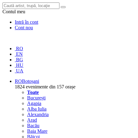
Contul meu
Intră în cont
Cont nou
RO
EN
BG
HU
UA
RO
Botoșani
1824 evenimente din 157 orașe
Toate
București
Agapia
Alba Iulia
Alexandria
Arad
Bacău
Baia Mare
Băicoi