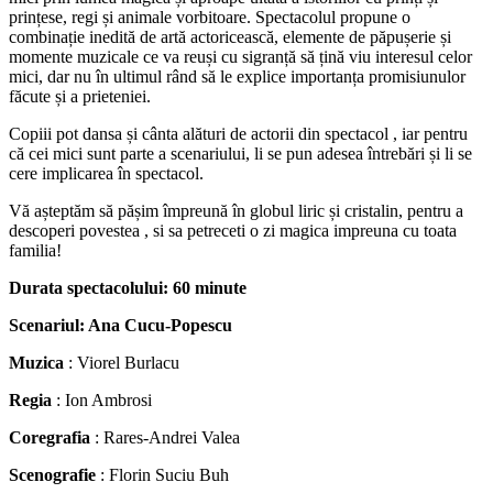
prințese, regi și animale vorbitoare. Spectacolul propune o
combinație inedită de artă actoricească, elemente de păpușerie și
momente muzicale ce va reuși cu sigranță să țină viu interesul celor
mici, dar nu în ultimul rând să le explice importanța promisiunulor
făcute și a prieteniei.
Copiii pot dansa și cânta alături de actorii din spectacol , iar pentru
că cei mici sunt parte a scenariului, li se pun adesea întrebări și li se
cere implicarea în spectacol.
Vă așteptăm să pășim împreună în globul liric și cristalin, pentru a
descoperi povestea , si sa petreceti o zi magica impreuna cu toata
familia!
Durata spectacolului: 60 minute
Scenariul: Ana Cucu-Popescu
Muzica
: Viorel Burlacu
Regia
: Ion Ambrosi
Coregrafia
: Rares-Andrei Valea
Scenografie
: Florin Suciu Buh