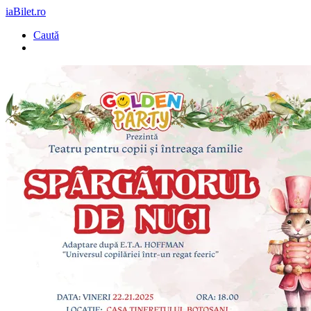
iaBilet.ro
Caută