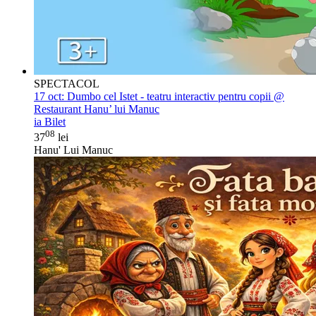
SPECTACOL
17 oct:
Dumbo cel Istet - teatru interactiv pentru copii @
Restaurant Hanu’ lui Manuc
ia Bilet
08
37
lei
Hanu' Lui Manuc