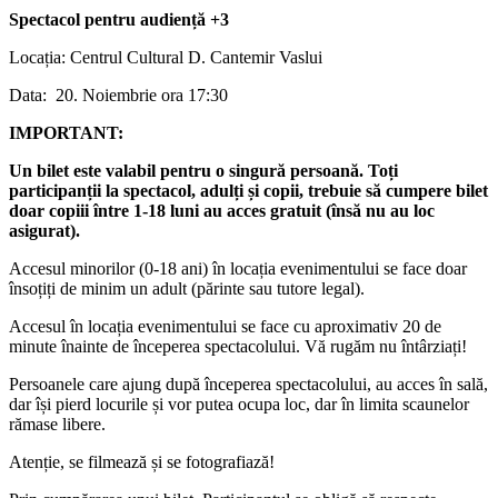
Spectacol pentru audiență +3
Locația: Centrul Cultural D. Cantemir Vaslui
Data: 20. Noiembrie ora 17:30
IMPORTANT:
Un bilet este valabil pentru o singură persoană. Toți
participanții la spectacol, adulți și copii, trebuie să cumpere bilet
doar copiii între 1-18 luni au acces gratuit (însă nu au loc
asigurat).
Accesul minorilor (0-18 ani) în locația evenimentului se face doar
însoțiți de minim un adult (părinte sau tutore legal).
Accesul în locația evenimentului se face cu aproximativ 20 de
minute înainte de începerea spectacolului. Vă rugăm nu întârziați!
Persoanele care ajung după începerea spectacolului, au acces în sală,
dar își pierd locurile și vor putea ocupa loc, dar în limita scaunelor
rămase libere.
Atenție, se filmează și se fotografiază!