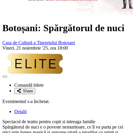
Botoșani: Spărgătorul de nuci
Casa de Cultură a Tineretului Botoşani
Vineri, 21 noiembrie '25, ora 18:00
Adaugă
la
Comandă bilete
favorite
Share
Evenimentul s-a încheiat.
Detalii
Spectacol de teatru pentru copii si intreaga familie
Spărgătorul de nuci e o poveste nemuritoare, ce îi va purta pe cei
mici prin lumea magică și aproape uitată a istoriilor cu prinți și