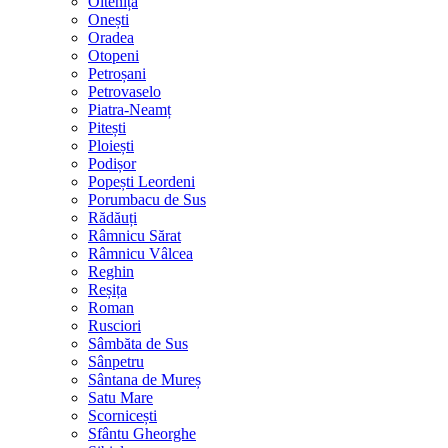
Oltenița
Onești
Oradea
Otopeni
Petroșani
Petrovaselo
Piatra-Neamț
Pitești
Ploiești
Podișor
Popești Leordeni
Porumbacu de Sus
Rădăuți
Râmnicu Sărat
Râmnicu Vâlcea
Reghin
Reșița
Roman
Rusciori
Sâmbăta de Sus
Sânpetru
Sântana de Mureș
Satu Mare
Scornicești
Sfântu Gheorghe