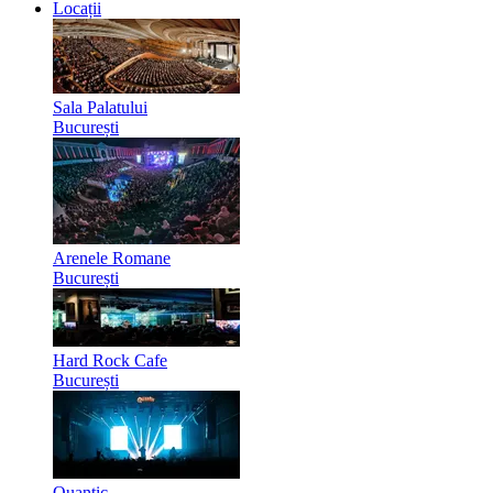
Locații
Sala Palatului
București
Arenele Romane
București
Hard Rock Cafe
București
Quantic