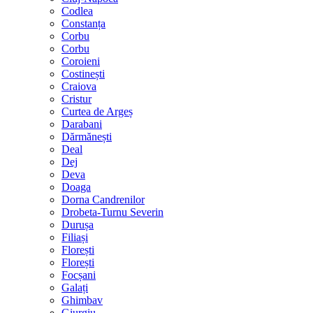
Codlea
Constanța
Corbu
Corbu
Coroieni
Costinești
Craiova
Cristur
Curtea de Argeș
Darabani
Dărmănești
Deal
Dej
Deva
Doaga
Dorna Candrenilor
Drobeta-Turnu Severin
Durușa
Filiași
Florești
Florești
Focșani
Galați
Ghimbav
Giurgiu