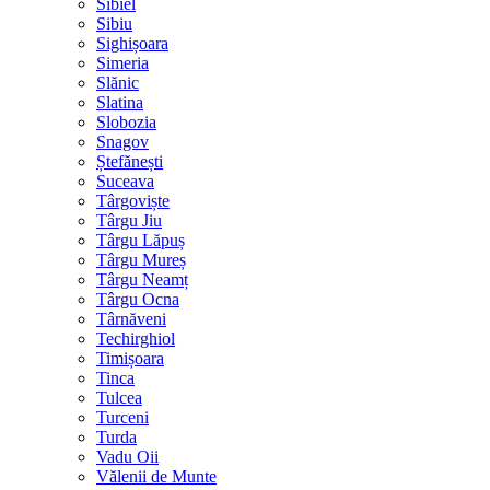
Sibiel
Sibiu
Sighișoara
Simeria
Slănic
Slatina
Slobozia
Snagov
Ștefănești
Suceava
Târgoviște
Târgu Jiu
Târgu Lăpuș
Târgu Mureș
Târgu Neamț
Târgu Ocna
Târnăveni
Techirghiol
Timișoara
Tinca
Tulcea
Turceni
Turda
Vadu Oii
Vălenii de Munte