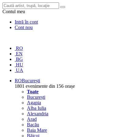
Contul meu
Intră în cont
Cont nou
RO
EN
BG
HU
UA
RO
București
1801 evenimente din 156 orașe
Toate
București
Agapia
Alba Iulia
Alexandria
Arad
Bacău
Baia Mare
Băicoi