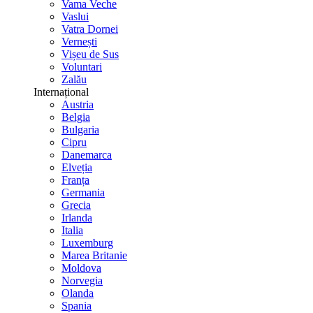
Vama Veche
Vaslui
Vatra Dornei
Vernești
Vișeu de Sus
Voluntari
Zalău
Internațional
Austria
Belgia
Bulgaria
Cipru
Danemarca
Elveția
Franța
Germania
Grecia
Irlanda
Italia
Luxemburg
Marea Britanie
Moldova
Norvegia
Olanda
Spania