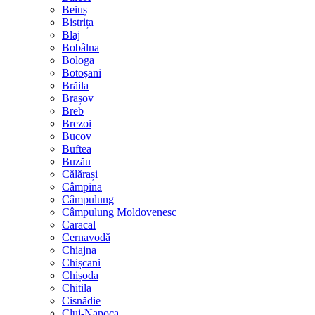
Beiuș
Bistrița
Blaj
Bobâlna
Bologa
Botoșani
Brăila
Brașov
Breb
Brezoi
Bucov
Buftea
Buzău
Călărași
Câmpina
Câmpulung
Câmpulung Moldovenesc
Caracal
Cernavodă
Chiajna
Chișcani
Chișoda
Chitila
Cisnădie
Cluj-Napoca