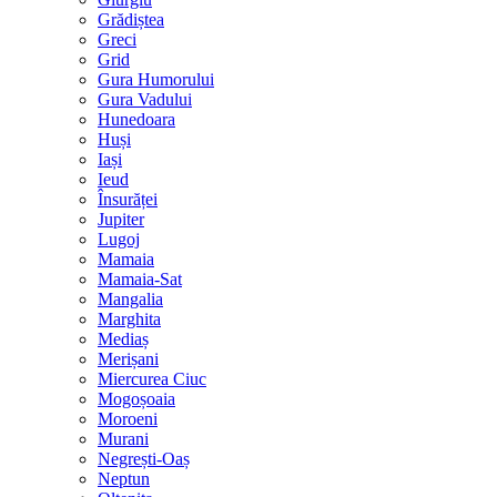
Grădiștea
Greci
Grid
Gura Humorului
Gura Vadului
Hunedoara
Huși
Iași
Ieud
Însurăței
Jupiter
Lugoj
Mamaia
Mamaia-Sat
Mangalia
Marghita
Mediaș
Merișani
Miercurea Ciuc
Mogoșoaia
Moroeni
Murani
Negrești-Oaș
Neptun