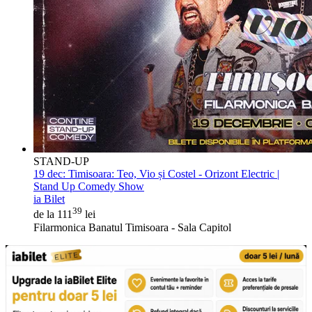
STAND-UP
19 dec:
Timisoara: Teo, Vio și Costel - Orizont Electric |
Stand Up Comedy Show
ia Bilet
39
de la 111
lei
Filarmonica Banatul Timisoara - Sala Capitol