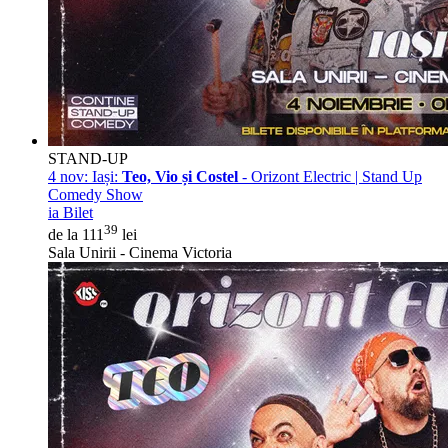
STAND-UP
4 nov:
Iași:
Teo, Vio și Costel
- Orizont Electric | Stand Up
Comedy Show
ia Bilet
39
de la 111
lei
Sala Unirii - Cinema Victoria