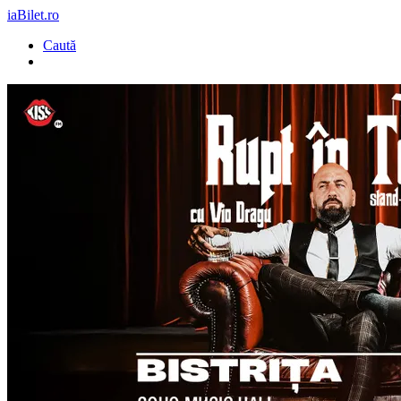
iaBilet.ro
Caută