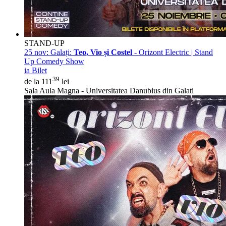
STAND-UP
25 nov:
Galați:
Teo, Vio și Costel
- Orizont Electric | Stand
Up Comedy Show
ia Bilet
39
de la 111
lei
Sala Aula Magna - Universitatea Danubius din Galati