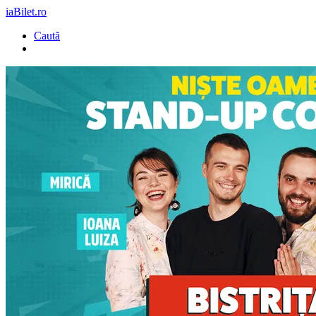
iaBilet.ro
Caută