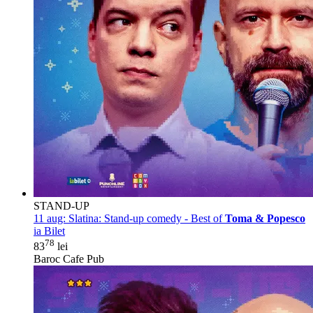
STAND-UP
11 aug:
Slatina: Stand-up comedy - Best of
Toma & Popesco
ia Bilet
78
83
lei
Baroc Cafe Pub