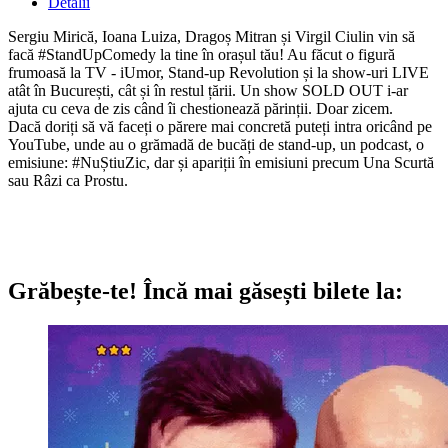
Detalii
Sergiu Mirică, Ioana Luiza, Dragoș Mitran și Virgil Ciulin vin să
facă #StandUpComedy la tine în orașul tău! Au făcut o figură
frumoasă la TV - iUmor, Stand-up Revolution și la show-uri LIVE
atât în București, cât și în restul țării. Un show SOLD OUT i-ar
ajuta cu ceva de zis când îi chestionează părinții. Doar zicem.
Dacă doriți să vă faceți o părere mai concretă puteți intra oricând pe
YouTube, unde au o grămadă de bucăți de stand-up, un podcast, o
emisiune: #NuȘtiuZic, dar și apariții în emisiuni precum Una Scurtă
sau Râzi ca Prostu.
Grăbește-te!
Încă mai găsești bilete la: