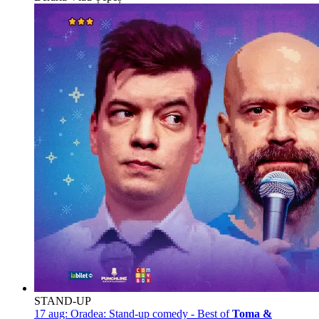
STAND-UP
17 aug:
Oradea: Stand-up comedy - Best of
Toma &