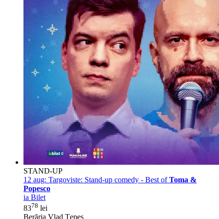
STAND-UP
12 aug:
Targoviste: Stand-up comedy - Best of
Toma &
Popesco
ia Bilet
78
83
lei
Berăria Vlad Țepeș