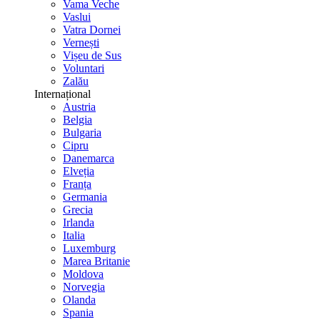
Vama Veche
Vaslui
Vatra Dornei
Vernești
Vișeu de Sus
Voluntari
Zalău
Internațional
Austria
Belgia
Bulgaria
Cipru
Danemarca
Elveția
Franța
Germania
Grecia
Irlanda
Italia
Luxemburg
Marea Britanie
Moldova
Norvegia
Olanda
Spania