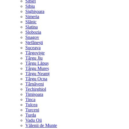
Sibiel
Sibiu
Sighișoara
Simeria
Slănic
Slatina
Slobozia
Snagov
Ștefănești
Suceava
Târgoviște
Târgu Jiu
Târgu Lăpuș
Târgu Mureș
Târgu Neamț
Târgu Ocna
Târnăveni
Techirghiol
Timișoara
Tinca
Tulcea
Turceni
Turda
Vadu Oii
Vălenii de Munte