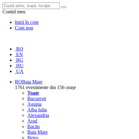
Contul meu
Intră în cont
Cont nou
RO
EN
BG
HU
UA
RO
Baia Mare
1761 evenimente din 156 orașe
Toate
București
Agapia
Alba Iulia
Alexandria
Arad
Bacău
Baia Mare
Beiuș