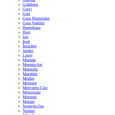
Grădiștea
Greci
Grid
Gura Humorului
Gura Vadului
Hunedoara
Huși
Iași
Ieud
Însurăței
Jupiter
Lugoj
Mamaia
Mamaia-Sat
Mangalia
Marghita
Mediaș
Merișani
Miercurea Ciuc
Mogoșoaia
Moroeni
Murani
Negrești-Oaș
Neptun