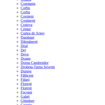
Constanța
Corbu
Corbu
Coroieni
Costinești
Craiova
Cristur
Curtea de Argeș
Darabani
Dărmănești
Deal
Dej
Deva
Doaga
Dorna Candrenilor
Drobeta-Turnu Severin
Durușa
Fălticeni
Filiași
Florești
Florești
Focșani
Galați
Ghimbav
Giurgiu