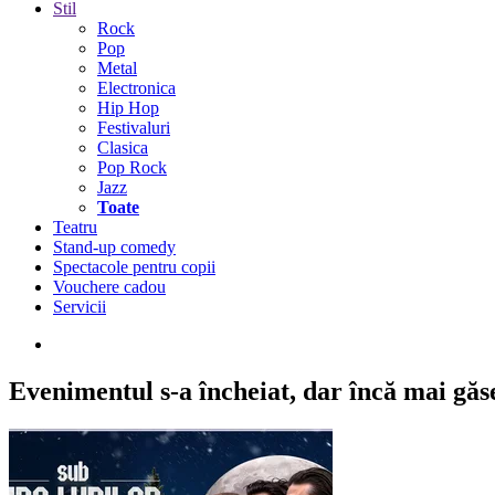
Stil
Rock
Pop
Metal
Electronica
Hip Hop
Festivaluri
Clasica
Pop Rock
Jazz
Toate
Teatru
Stand-up comedy
Spectacole pentru copii
Vouchere cadou
Servicii
Evenimentul s-a încheiat,
dar încă mai găseș