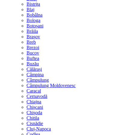
Bistrița
Blaj
Bobâlna
Bologa
Botoșani
Brăila
Brașov
Breb
Brezoi
Bucov
Buftea
Buzău
Călărași
Câmpina
Câmpulung
Câmpulung Moldovenesc
Caracal
Cernavodă
Chiajna
Chișcani
Chișoda
Chitila
Cisnădie
Cluj-Napoca
Codlea