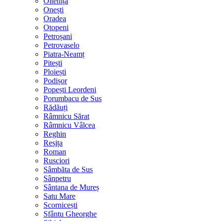
Oltenița
Onești
Oradea
Otopeni
Petroșani
Petrovaselo
Piatra-Neamț
Pitești
Ploiești
Podișor
Popești Leordeni
Porumbacu de Sus
Rădăuți
Râmnicu Sărat
Râmnicu Vâlcea
Reghin
Reșița
Roman
Rusciori
Sâmbăta de Sus
Sânpetru
Sântana de Mureș
Satu Mare
Scornicești
Sfântu Gheorghe