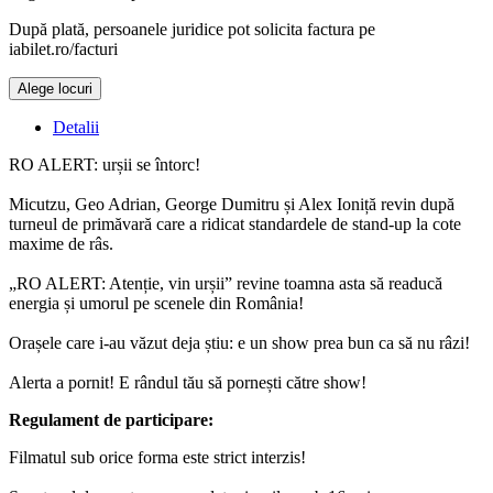
După plată, persoanele juridice pot solicita factura pe
iabilet.ro/facturi
Alege locuri
Doar o mică verificare
Detalii
RO ALERT: urșii se întorc!
Micutzu, Geo Adrian, George Dumitru și Alex Ioniță revin după
turneul de primăvară care a ridicat standardele de stand-up la cote
maxime de râs.
„RO ALERT: Atenție, vin urșii” revine toamna asta să readucă
energia și umorul pe scenele din România!
Orașele care i-au văzut deja știu: e un show prea bun ca să nu râzi!
Alerta a pornit! E rândul tău să pornești către show!
Regulament de participare:
Filmatul sub orice forma este strict interzis!