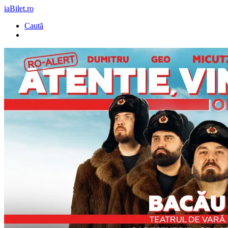
iaBilet.ro
Caută