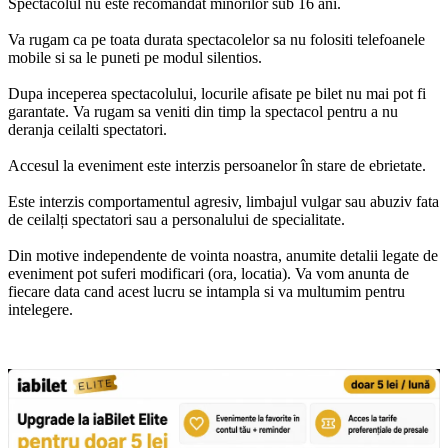
Spectacolul nu este recomandat minorilor sub 16 ani.
Va rugam ca pe toata durata spectacolelor sa nu folositi telefoanele
mobile si sa le puneti pe modul silentios.
Dupa inceperea spectacolului, locurile afisate pe bilet nu mai pot fi
garantate. Va rugam sa veniti din timp la spectacol pentru a nu
deranja ceilalti spectatori.
Accesul la eveniment este interzis persoanelor în stare de ebrietate.
Este interzis comportamentul agresiv, limbajul vulgar sau abuziv fata
de ceilalți spectatori sau a personalului de specialitate.
Din motive independente de vointa noastra, anumite detalii legate de
eveniment pot suferi modificari (ora, locatia). Va vom anunta de
fiecare data cand acest lucru se intampla si va multumim pentru
intelegere.