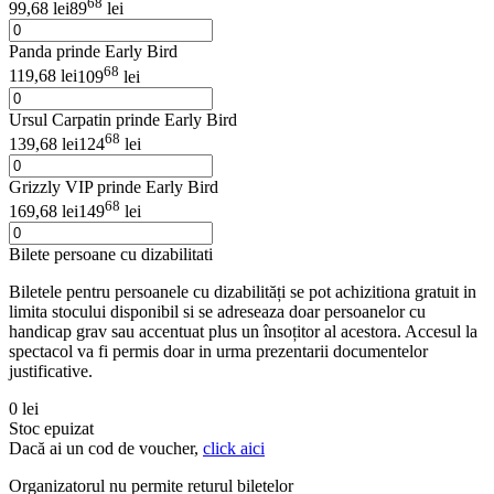
68
99,68 lei
89
lei
Panda prinde Early Bird
68
119,68 lei
109
lei
Ursul Carpatin prinde Early Bird
68
139,68 lei
124
lei
Grizzly VIP prinde Early Bird
68
169,68 lei
149
lei
Bilete persoane cu dizabilitati
Biletele pentru persoanele cu dizabilități se pot achizitiona gratuit in
limita stocului disponibil si se adreseaza doar persoanelor cu
handicap grav sau accentuat plus un însoțitor al acestora. Accesul la
spectacol va fi permis doar in urma prezentarii documentelor
justificative.
0 lei
Stoc epuizat
Dacă ai un cod de voucher,
click aici
Organizatorul nu permite returul biletelor