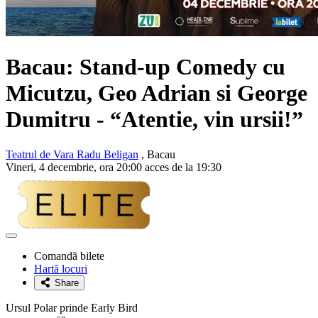
Bacau: Stand-up Comedy cu
Micutzu, Geo Adrian si George
Dumitru
- “Atentie, vin ursii!”
Teatrul de Vara Radu Beligan
, Bacau
Vineri, 4 decembrie, ora 20:00 acces de la 19:30
Adaugă
la
Comandă bilete
favorite
Hartă locuri
Share
Ursul Polar prinde Early Bird