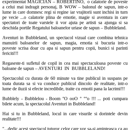
experimentat MAGICIAN – ROBERTINO,
o calatorie de poveste
a celui mai indragit personaj, B WOW – balonul de sapun, intr-o
lume in care domnesc regi si regine iar vrajitorii sunt inchisi in turn
pe vecie ...o calatorie plina de emotie, magie si aventura in care
spectatori de toate varstele
ii vor ajuta pe artisti sa ajunga si sa
deschida portile Regatului baloanelor uriase de
sapun – Bubbleland.
Aventuri in Bubbleland, un spectacol vizual care combina tehnica
manuirii baloanelor de sapun, magia, emotia si bucuria intr-o
poveste scrisa doar cu apa si sapun pentru copii, bunici si parinti
fericiti!!!
Regaseste-ti sufletul de copil in cea mai spectaculoasa poveste cu
baloane de sapun – AVENTURI IN BUBBLELAND!
Spectacolul cu durata de 60 minute va tine publicul in suspans pe
toata durata sa si va conduce publicul dincolo de realitate, intr-o
lume de iluzii si efecte incredibile,
traite cu emotii pana la lacrimi!!!
Bubblely - Bubblelou - Boom
°O ooO ° °°o
!!! ... poti cumpara
bilete acum, la spectacolul Aventuri in Bubbleland!
Hai si tu in Bubbleland, locul in care visurile si dorintele devin
realitate!!!
"...dedic acest spectacol tuturor celor care vor sa-si aminteasca ca au