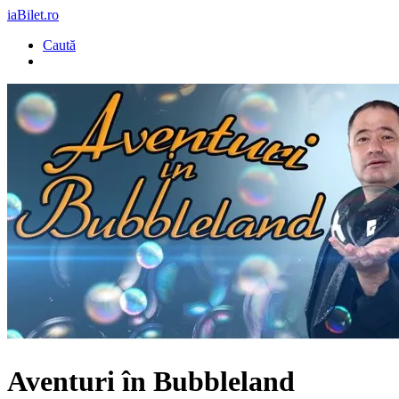
iaBilet.ro
Caută
Aventuri în Bubbleland