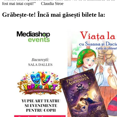
fost mai intai copii!’' Claudia Stroe
Grăbește-te!
Încă mai găsești bilete la: