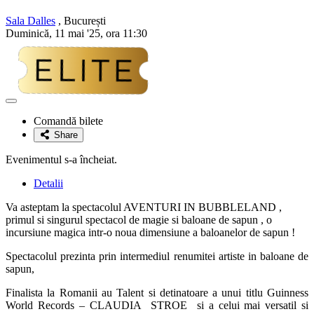
Sala Dalles
, București
Duminică, 11 mai '25, ora 11:30
Adaugă
la
Comandă bilete
favorite
Share
Evenimentul s-a încheiat.
Detalii
Va asteptam la spectacolul AVENTURI IN BUBBLELAND ,
primul si singurul spectacol de magie si baloane de sapun , o
incursiune magica intr-o noua dimensiune a baloanelor de sapun !
Spectacolul prezinta prin intermediul renumitei artiste in baloane de
sapun,
Finalista la Romanii au Talent si detinatoare a unui titlu Guinness
World Records – CLAUDIA STROE si a celui mai versatil si