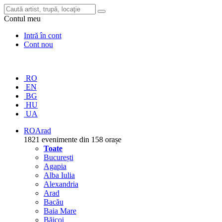
Contul meu
Intră în cont
Cont nou
RO
EN
BG
HU
UA
RO
Arad
1821 evenimente din 158 orașe
Toate
București
Agapia
Alba Iulia
Alexandria
Arad
Bacău
Baia Mare
Băicoi