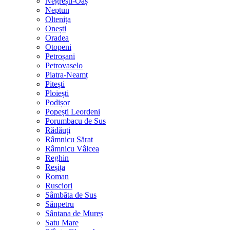
Negrești-Oaș
Neptun
Oltenița
Onești
Oradea
Otopeni
Petroșani
Petrovaselo
Piatra-Neamț
Pitești
Ploiești
Podișor
Popești Leordeni
Porumbacu de Sus
Rădăuți
Râmnicu Sărat
Râmnicu Vâlcea
Reghin
Reșița
Roman
Rusciori
Sâmbăta de Sus
Sânpetru
Sântana de Mureș
Satu Mare