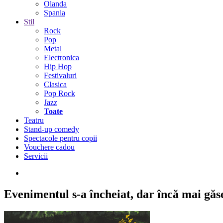
Olanda
Spania
Stil
Rock
Pop
Metal
Electronica
Hip Hop
Festivaluri
Clasica
Pop Rock
Jazz
Toate
Teatru
Stand-up comedy
Spectacole pentru copii
Vouchere cadou
Servicii
Evenimentul s-a încheiat,
dar încă mai găseș