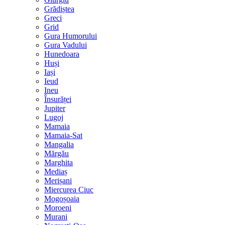
Grădiștea
Greci
Grid
Gura Humorului
Gura Vadului
Hunedoara
Huși
Iași
Ieud
Ineu
Însurăței
Jupiter
Lugoj
Mamaia
Mamaia-Sat
Mangalia
Mărgău
Marghita
Mediaș
Merișani
Miercurea Ciuc
Mogoșoaia
Moroeni
Murani