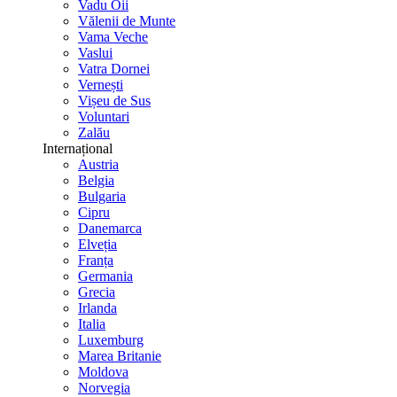
Vadu Oii
Vălenii de Munte
Vama Veche
Vaslui
Vatra Dornei
Vernești
Vișeu de Sus
Voluntari
Zalău
Internațional
Austria
Belgia
Bulgaria
Cipru
Danemarca
Elveția
Franța
Germania
Grecia
Irlanda
Italia
Luxemburg
Marea Britanie
Moldova
Norvegia