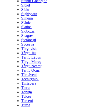
Sfântu Gheorghe
Sibiel
Sibiu
Sighișoara
Simeria
Slănic
Slatina
Slobozia
Snagov
Ștefănești
Suceava
Târgoviște
Târgu Jiu
Târgu Lăpuș
Târgu Mureș
Târgu Neamț
Târgu Ocna
Târnăveni
Techirghiol
Timișoara
Tinca
Toplița
Tulcea
Turceni
Turda