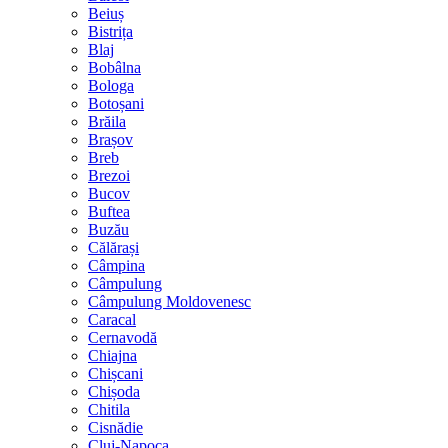
Beiuș
Bistrița
Blaj
Bobâlna
Bologa
Botoșani
Brăila
Brașov
Breb
Brezoi
Bucov
Buftea
Buzău
Călărași
Câmpina
Câmpulung
Câmpulung Moldovenesc
Caracal
Cernavodă
Chiajna
Chișcani
Chișoda
Chitila
Cisnădie
Cluj-Napoca