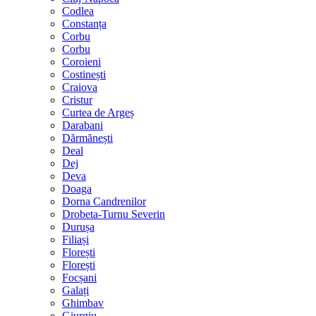
Codlea
Constanța
Corbu
Corbu
Coroieni
Costinești
Craiova
Cristur
Curtea de Argeș
Darabani
Dărmănești
Deal
Dej
Deva
Doaga
Dorna Candrenilor
Drobeta-Turnu Severin
Durușa
Filiași
Florești
Florești
Focșani
Galați
Ghimbav
Giurgiu