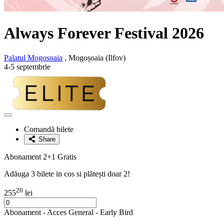
Always Forever Festival 2026
Palatul Mogosoaia
, Mogoșoaia (Ilfov)
4-5 septembrie
Adaugă
la
Comandă bilete
favorite
Share
Abonament 2+1 Gratis
Adăuga 3 bilete in cos si plătești doar 2!
20
255
lei
Abonament - Acces General - Early Bird