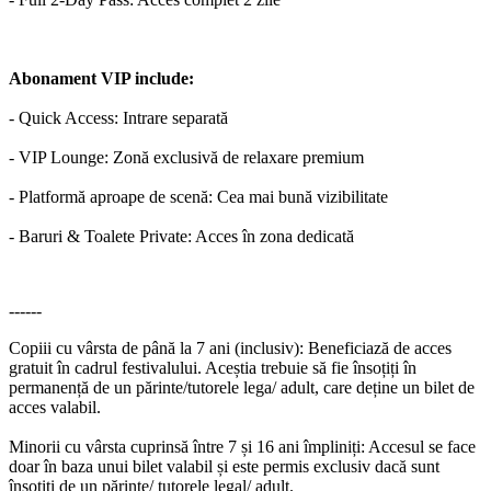
Abonament VIP include:
- Quick Access: Intrare separată
- VIP Lounge: Zonă exclusivă de relaxare premium
- Platformă aproape de scenă: Cea mai bună vizibilitate
- Baruri & Toalete Private: Acces în zona dedicată
------
Copiii cu vârsta de până la 7 ani (inclusiv): Beneficiază de acces
gratuit în cadrul festivalului. Aceștia trebuie să fie însoțiți în
permanență de un părinte/tutorele lega/ adult, care deține un bilet de
acces valabil.
Minorii cu vârsta cuprinsă între 7 și 16 ani împliniți: Accesul se face
doar în baza unui bilet valabil și este permis exclusiv dacă sunt
însoțiți de un părinte/ tutorele legal/ adult.