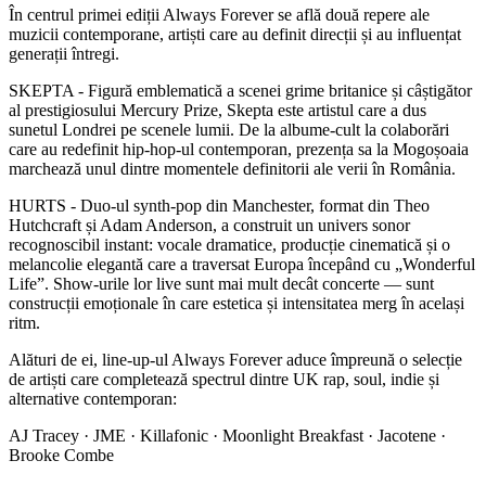
În centrul primei ediții Always Forever se află două repere ale
muzicii contemporane, artiști care au definit direcții și au influențat
generații întregi.
SKEPTA - Figură emblematică a scenei grime britanice și câștigător
al prestigiosului Mercury Prize, Skepta este artistul care a dus
sunetul Londrei pe scenele lumii. De la albume-cult la colaborări
care au redefinit hip-hop-ul contemporan, prezența sa la Mogoșoaia
marchează unul dintre momentele definitorii ale verii în România.
HURTS - Duo-ul synth-pop din Manchester, format din Theo
Hutchcraft și Adam Anderson, a construit un univers sonor
recognoscibil instant: vocale dramatice, producție cinematică și o
melancolie elegantă care a traversat Europa începând cu „Wonderful
Life”. Show-urile lor live sunt mai mult decât concerte — sunt
construcții emoționale în care estetica și intensitatea merg în același
ritm.
Alături de ei, line-up-ul Always Forever aduce împreună o selecție
de artiști care completează spectrul dintre UK rap, soul, indie și
alternative contemporan:
AJ Tracey · JME · Killafonic · Moonlight Breakfast · Jacotene ·
Brooke Combe