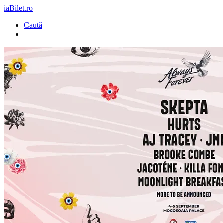
iaBilet.ro
Caută