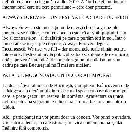
definit melancolia eleganță a anilor 2010. Alături de ei, un line-up
internațional care nu cere permisiune – cere doar prezență.
ALWAYS FOREVER – UN FESTIVAL CA STARE DE SPIRIT
Always Forever este un spațiu unde energia brută a grime-ului
londonez se întâlnește cu melancolia estetică a synth-pop-ului. Un
loc al contrastelor – al dualității pe care o purtăm toți în noi. Într-o
lume care se mișcă prea repede, Always Forever alege să
încetinească. We rise, we fall – dar momentele reale rămân pentru
totdeauna. Festivalul invită publicul să trăiască două zile de muzică,
artă și prezență autentică, departe de zgomotul cotidian, într-un
cadru pe care Bucureștiul nu îl mai are nicăieri.
PALATUL MOGOȘOAIA, UN DECOR ATEMPORAL
La doar câțiva kilometri de București, Complexul Brâncovenesc de
la Mogoșoaia oferă unul dintre cele mai spectaculoase decoruri pe
care le poate găzdui un festival în România. Arhitectura sa unică,
oglinzile de apă și grădinile întinse transformă fiecare apus într-un
tablou.
Aici, participanții nu vor primi doar un concert. Vor primi o evadare.
Un cadru autentic, în care istoria și muzica contemporană își dau
întâlnire fără compromis.