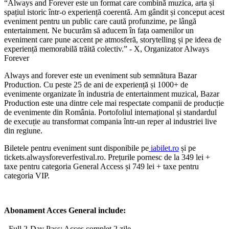
“Always and Forever este un format care combină muzica, arta și
spațiul istoric într-o experiență coerentă. Am gândit și conceput acest
eveniment pentru un public care caută profunzime, pe lângă
entertainment. Ne bucurăm să aducem în fața oamenilor un
eveniment care pune accent pe atmosferă, storytelling și pe ideea de
experiență memorabilă trăită colectiv.” - X, Organizator Always
Forever
Always and forever este un eveniment sub semnătura Bazar
Production. Cu peste 25 de ani de experiență și 1000+ de
evenimente organizate în industria de entertainment muzical, Bazar
Production este una dintre cele mai respectate companii de producție
de evenimente din România. Portofoliul internațional și standardul
de execuție au transformat compania într-un reper al industriei live
din regiune.
Biletele pentru eveniment sunt disponibile pe
iabilet.ro
și pe
tickets.alwaysforeverfestival.ro. Prețurile pornesc de la 349 lei +
taxe pentru categoria General Access și 749 lei + taxe pentru
categoria VIP.
Abonament Acces General include:
- Full 2-Day Pass: Acces complet 2 zile