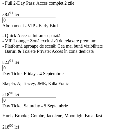
- Full 2-Day Pass: Acces complet 2 zile
91
383
lei
Abonament - VIP - Early Bird
- Quick Access: Intrare separată
- VIP Lounge: Zonă exclusivă de relaxare premium
- Platformă aproape de scenă: Cea mai bună vizibilitate
- Baruri & Toalete Private: Acces în zona dedicată
91
823
lei
Day Ticket Friday - 4 Septembrie
Skepta, Aj Tracey, JME, Killa Fonic
90
218
lei
Day Ticket Saturday - 5 Septembrie
Hurts, Brooke, Combe, Jacotene, Moonlight Breakfast
90
218
lei