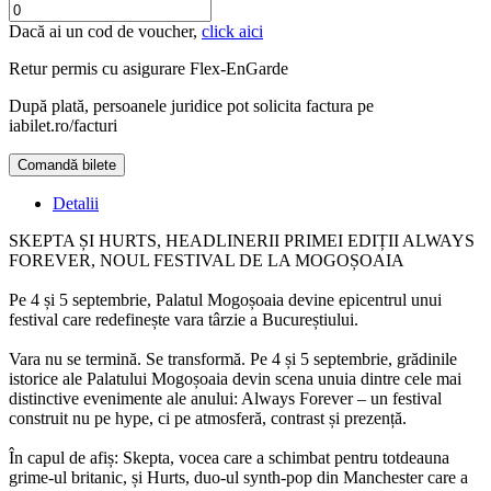
Dacă ai un cod de voucher,
click aici
Retur permis cu asigurare
Flex-EnGarde
După plată, persoanele juridice pot solicita factura pe
iabilet.ro/facturi
Comandă bilete
Doar o mică verificare
Detalii
SKEPTA ȘI HURTS, HEADLINERII PRIMEI EDIȚII ALWAYS
FOREVER, NOUL FESTIVAL DE LA MOGOȘOAIA
Pe 4 și 5 septembrie, Palatul Mogoșoaia devine epicentrul unui
festival care redefinește vara târzie a Bucureștiului.
Vara nu se termină. Se transformă. Pe 4 și 5 septembrie, grădinile
istorice ale Palatului Mogoșoaia devin scena unuia dintre cele mai
distinctive evenimente ale anului: Always Forever – un festival
construit nu pe hype, ci pe atmosferă, contrast și prezență.
În capul de afiș: Skepta, vocea care a schimbat pentru totdeauna
grime-ul britanic, și Hurts, duo-ul synth-pop din Manchester care a