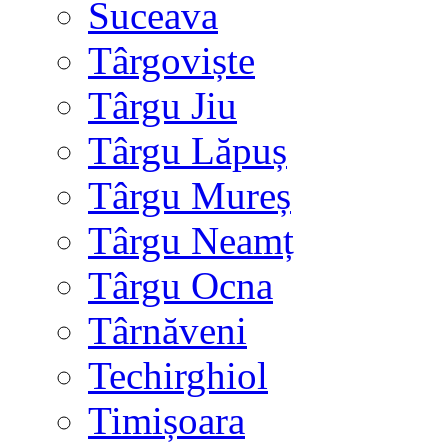
Suceava
Târgoviște
Târgu Jiu
Târgu Lăpuș
Târgu Mureș
Târgu Neamț
Târgu Ocna
Târnăveni
Techirghiol
Timișoara