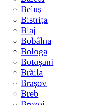
Beiuș
Bistrița
Blaj
Bobâlna
Bologa
Botoșani
Brăila
Brașov
Breb
Brezoi