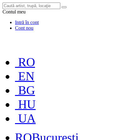
Contul meu
Intră în cont
Cont nou
RO
EN
BG
HU
UA
RO
București