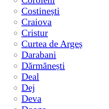
Costinești
Craiova
Cristur
Curtea de Argeș
Darabani
Dărmănești
Deal
Dej
Deva