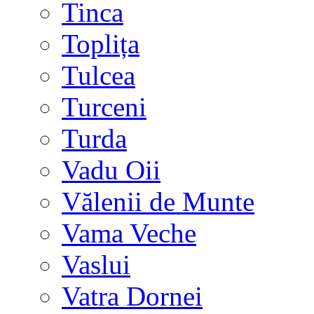
Tinca
Toplița
Tulcea
Turceni
Turda
Vadu Oii
Vălenii de Munte
Vama Veche
Vaslui
Vatra Dornei