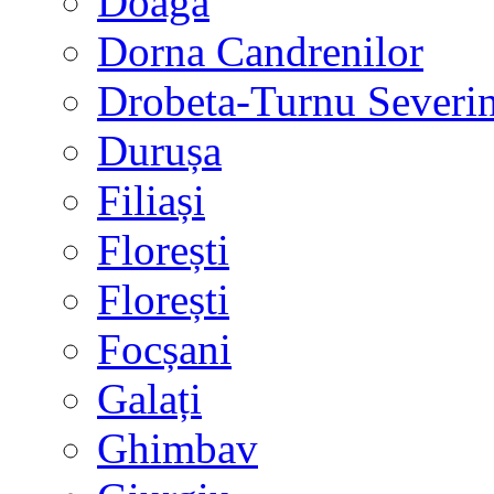
Doaga
Dorna Candrenilor
Drobeta-Turnu Severi
Durușa
Filiași
Florești
Florești
Focșani
Galați
Ghimbav