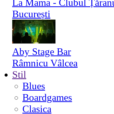
La Mama - Clubul Țăran
București
Aby Stage Bar
Râmnicu Vâlcea
Stil
Blues
Boardgames
Clasica