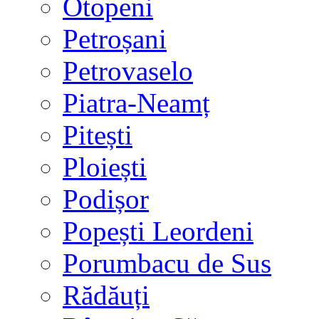
Otopeni
Petroșani
Petrovaselo
Piatra-Neamț
Pitești
Ploiești
Podișor
Popești Leordeni
Porumbacu de Sus
Rădăuți