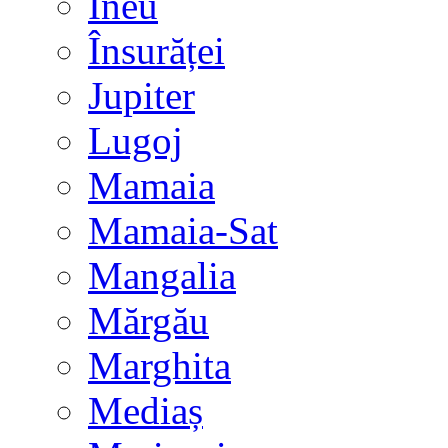
Ineu
Însurăței
Jupiter
Lugoj
Mamaia
Mamaia-Sat
Mangalia
Mărgău
Marghita
Mediaș