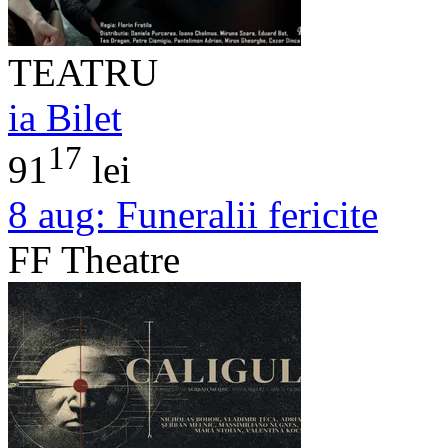
TEATRU
ia Bilet
17
91
lei
8 aug:
Funeralii fericite
FF Theatre