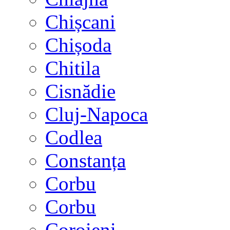
Chișcani
Chișoda
Chitila
Cisnădie
Cluj-Napoca
Codlea
Constanța
Corbu
Corbu
Coroieni