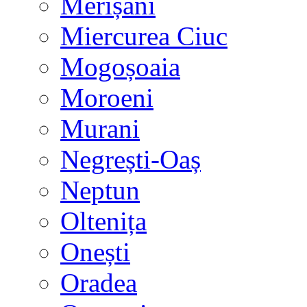
Merișani
Miercurea Ciuc
Mogoșoaia
Moroeni
Murani
Negrești-Oaș
Neptun
Oltenița
Onești
Oradea