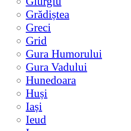
Giurgiu
Grădiștea
Greci
Grid
Gura Humorului
Gura Vadului
Hunedoara
Huși
Iași
Ieud