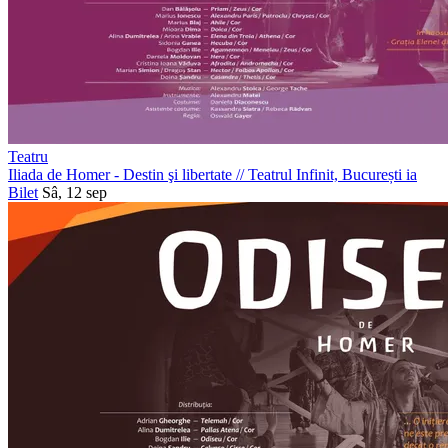
Teatru
Iliada de Homer - Destin şi libertate
//
Teatrul Infinit, București
ia
Bilet
Sâ, 12 sep