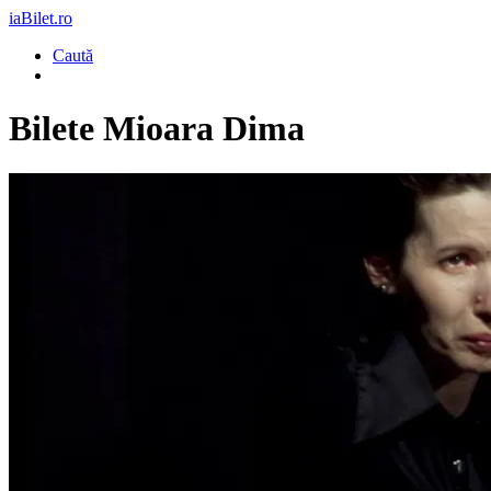
iaBilet.ro
Caută
Bilete
Mioara Dima