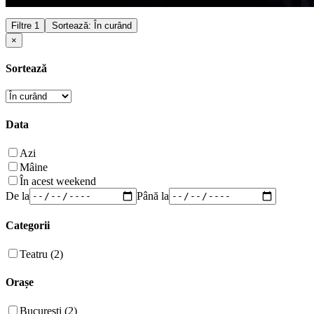
Filtre
1
Sortează: În curând
×
Sortează
Data
Azi
Mâine
În acest weekend
De la
Până la
Categorii
Teatru (2)
Orașe
București (2)