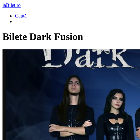
iaBilet.ro
Caută
Bilete
Dark Fusion