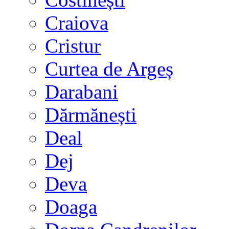
Craiova
Cristur
Curtea de Argeș
Darabani
Dărmănești
Deal
Dej
Deva
Doaga