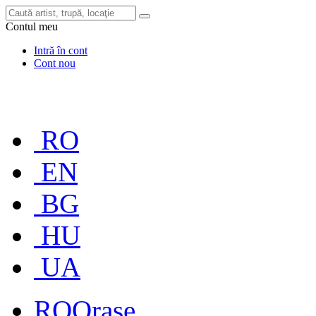
Contul meu
Intră în cont
Cont nou
RO
EN
BG
HU
UA
RO
Orașe