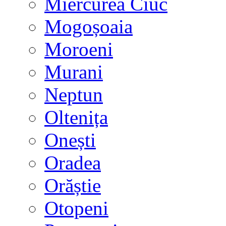
Miercurea Ciuc
Mogoșoaia
Moroeni
Murani
Neptun
Oltenița
Onești
Oradea
Orăștie
Otopeni