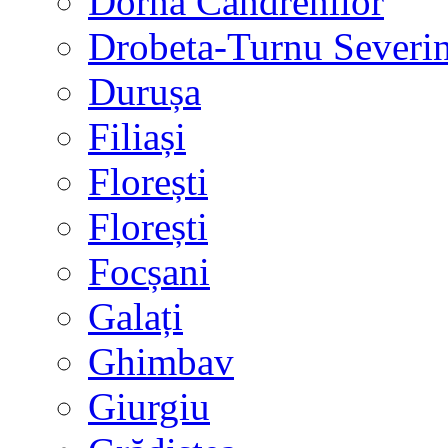
Dorna Candrenilor
Drobeta-Turnu Severi
Durușa
Filiași
Florești
Florești
Focșani
Galați
Ghimbav
Giurgiu