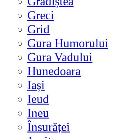
Grădiștea
Greci
Grid
Gura Humorului
Gura Vadului
Hunedoara
Iași
Ieud
Ineu
Însurăței