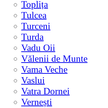
Toplița
Tulcea
Turceni
Turda
Vadu Oii
Vălenii de Munte
Vama Veche
Vaslui
Vatra Dornei
Vernești