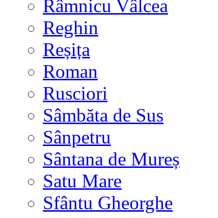
Râmnicu Vâlcea
Reghin
Reșița
Roman
Rusciori
Sâmbăta de Sus
Sânpetru
Sântana de Mureș
Satu Mare
Sfântu Gheorghe