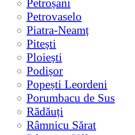
Petroșani
Petrovaselo
Piatra-Neamț
Pitești
Ploiești
Podișor
Popești Leordeni
Porumbacu de Sus
Rădăuți
Râmnicu Sărat