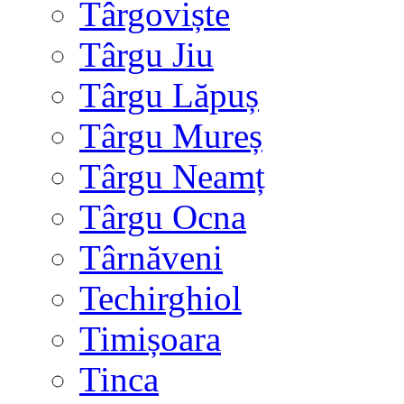
Târgoviște
Târgu Jiu
Târgu Lăpuș
Târgu Mureș
Târgu Neamț
Târgu Ocna
Târnăveni
Techirghiol
Timișoara
Tinca