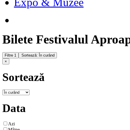
Expo & Muzee
Bilete Festivalul Apro
Filtre
1
Sortează: În curând
×
Sortează
Data
Azi
Mâine