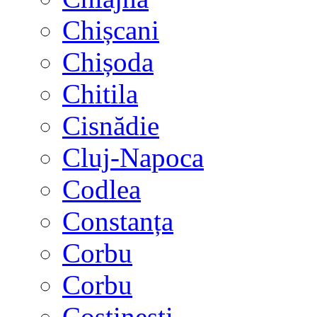
Chișcani
Chișoda
Chitila
Cisnădie
Cluj-Napoca
Codlea
Constanța
Corbu
Corbu
Costinești