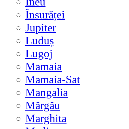
Ineu
Însurăței
Jupiter
Luduș
Lugoj
Mamaia
Mamaia-Sat
Mangalia
Mărgău
Marghita