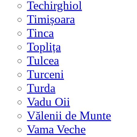
Techirghiol
Timișoara
Tinca
Toplița
Tulcea
Turceni
Turda
Vadu Oii
Vălenii de Munte
Vama Veche