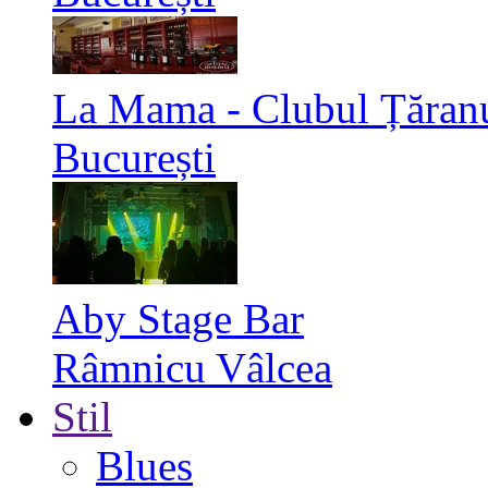
La Mama - Clubul Țăran
București
Aby Stage Bar
Râmnicu Vâlcea
Stil
Blues