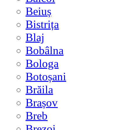
Beiuș
Bistrița
Blaj
Bobâlna
Bologa
Botoșani
Brăila
Brașov
Breb
Brezoi