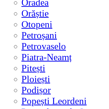
Oradea
Orăștie
Otopeni
Petroșani
Petrovaselo
Piatra-Neamț
Pitești
Ploiești
Podișor
Popești Leordeni