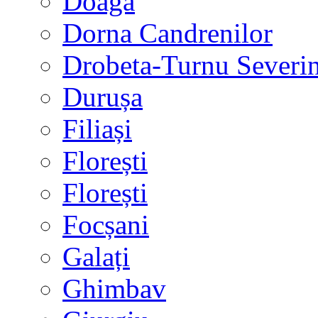
Doaga
Dorna Candrenilor
Drobeta-Turnu Severi
Durușa
Filiași
Florești
Florești
Focșani
Galați
Ghimbav