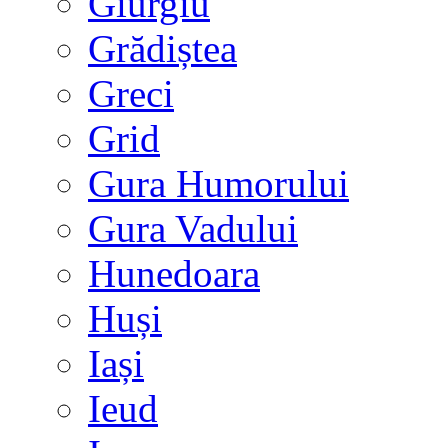
Giurgiu
Grădiștea
Greci
Grid
Gura Humorului
Gura Vadului
Hunedoara
Huși
Iași
Ieud