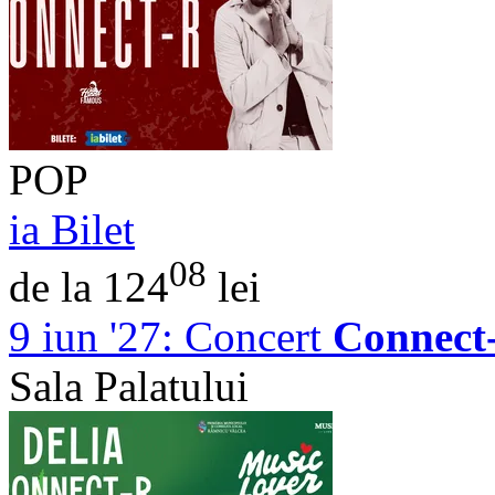
POP
ia Bilet
08
de la 124
lei
9 iun '27:
Concert
Connect
Sala Palatului