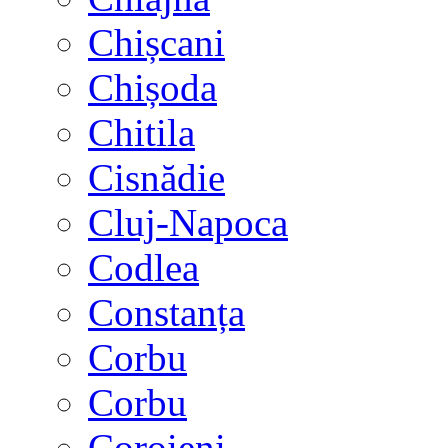
Chișcani
Chișoda
Chitila
Cisnădie
Cluj-Napoca
Codlea
Constanța
Corbu
Corbu
Coroieni