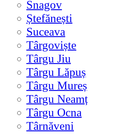
Snagov
Ștefănești
Suceava
Târgoviște
Târgu Jiu
Târgu Lăpuș
Târgu Mureș
Târgu Neamț
Târgu Ocna
Târnăveni