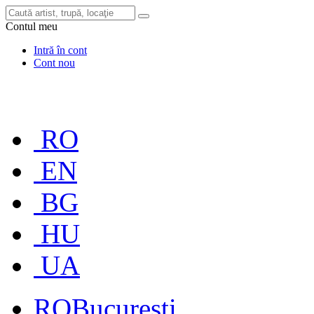
Contul meu
Intră în cont
Cont nou
RO
EN
BG
HU
UA
RO
București