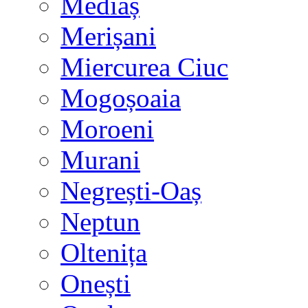
Mediaș
Merișani
Miercurea Ciuc
Mogoșoaia
Moroeni
Murani
Negrești-Oaș
Neptun
Oltenița
Onești