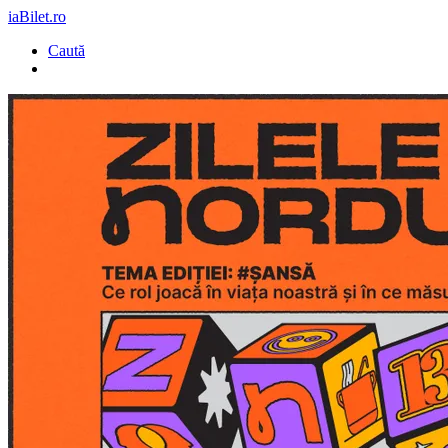
iaBilet.ro
Caută