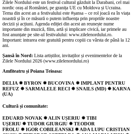
Zilele Nordului este un festival cultural găzduit la Darabani, cel mai
nordic oraș al României, pe granița UE cu Moldova și Ucraina.
Tema din acest an a festivalului este #șansa – ce rol joacă ea în viața
noastră și în ce măsură o putem influența prin propriile noastre
decizii și acțiuni. Agenda ediției din acest an reunește nume
importante din muzică, film, artă și implicare civică, iar primele au
fost anunțate pe site-ul festivalului: www.zilelenordului.ro.
Important: intrarea este gratuită pentru copiii cu vârsta de până la 12
ani.
Șansă în Nord:
Lista artiștilor, invitaților și evenimentelor de la
Zilele Nordului 2026 (www.zilelenordului.ro)
Amfiteatru și Poiana Teioasa:
DELIA ✸ BYRON ✸ BUCOVINA
✸
IMPLANT PENTRU
REFUZ ✸ SARMALELE RECI
✸
SNAILS (MD) ✸ KARNA
(UA)
Cultură și comunitate:
EDUARD NOVAK ✸ ALIN UȘERIU ✸ TIBI
UȘERIU
✸
TUDOR GIURGIU
✸
TEODOR
FROLU
✸
IGOR COBILEANSKI ✸ ADA LUPU CRISTIAN