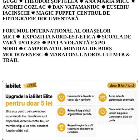
GUGU ✸ THEODOR ȘOPTELEA
✸
ANA MARIA MICU ✸
ANDREI COZLAC ✸ DAN VATAMANIUC
✸
EUSEBIU
IACINSCHI ✸ MAGIC PUPPET CENTRUL DE
FOTOGRAFIE DOCUMENTARĂ
FORUMUL INTERNAȚIONAL AL ORAȘELOR
MICI
✸
EXPOZIȚIA NORD-EST-ETICA ✸ ȘCOALA DE
VARĂ IPOTEZE
✸
PIAȚA VOLANTĂ EXPO
NORD
✸
CAMPIONATUL MONDIAL DE BORȘ
MOLDOVENESC
✸
MARATONUL NORDULUI MTB &
TRAIL