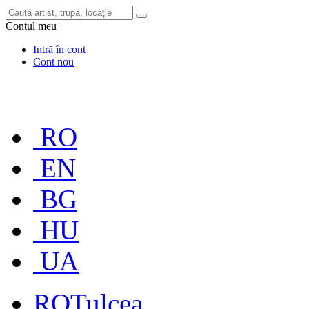
Contul meu
Intră în cont
Cont nou
RO
EN
BG
HU
UA
RO
Tulcea