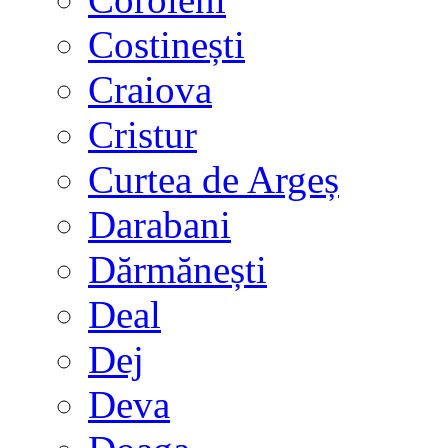
Costinești
Craiova
Cristur
Curtea de Argeș
Darabani
Dărmănești
Deal
Dej
Deva