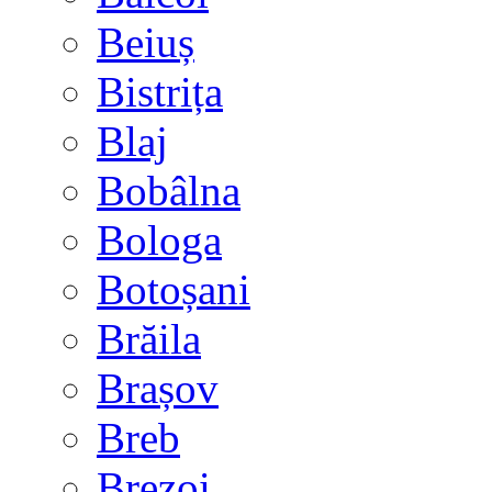
Beiuș
Bistrița
Blaj
Bobâlna
Bologa
Botoșani
Brăila
Brașov
Breb
Brezoi