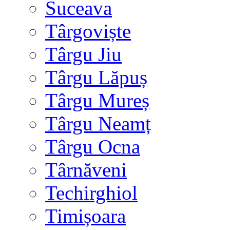
Suceava
Târgoviște
Târgu Jiu
Târgu Lăpuș
Târgu Mureș
Târgu Neamț
Târgu Ocna
Târnăveni
Techirghiol
Timișoara