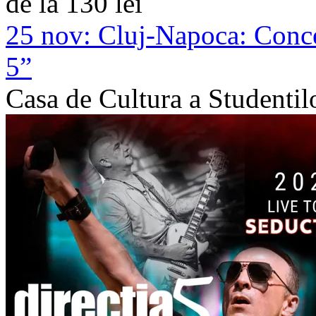
de la 130 lei
25 nov:
Cluj-Napoca: Conc
5”
Casa de Cultura a Studenti