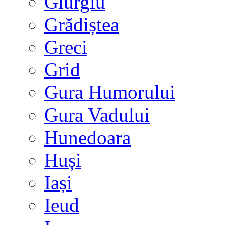
Giurgiu
Grădiștea
Greci
Grid
Gura Humorului
Gura Vadului
Hunedoara
Huși
Iași
Ieud