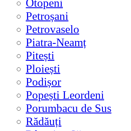
Otopeni
Petroșani
Petrovaselo
Piatra-Neamț
Pitești
Ploiești
Podișor
Popești Leordeni
Porumbacu de Sus
Rădăuți