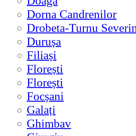
Doaga
Dorna Candrenilor
Drobeta-Turnu Severi
Durușa
Filiași
Florești
Florești
Focșani
Galați
Ghimbav