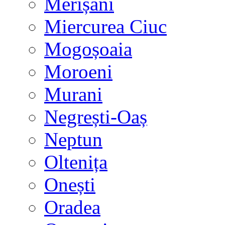
Merișani
Miercurea Ciuc
Mogoșoaia
Moroeni
Murani
Negrești-Oaș
Neptun
Oltenița
Onești
Oradea