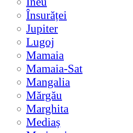
Ineu
Însurăței
Jupiter
Lugoj
Mamaia
Mamaia-Sat
Mangalia
Mărgău
Marghita
Mediaș