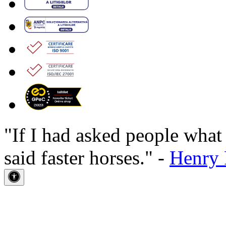
"If I had asked people wha
said faster horses." -
Henry 