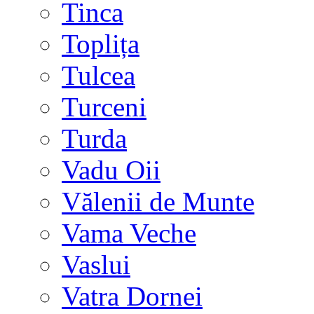
Tinca
Toplița
Tulcea
Turceni
Turda
Vadu Oii
Vălenii de Munte
Vama Veche
Vaslui
Vatra Dornei