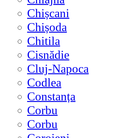
Chișcani
Chișoda
Chitila
Cisnădie
Cluj-Napoca
Codlea
Constanța
Corbu
Corbu
Coroieni