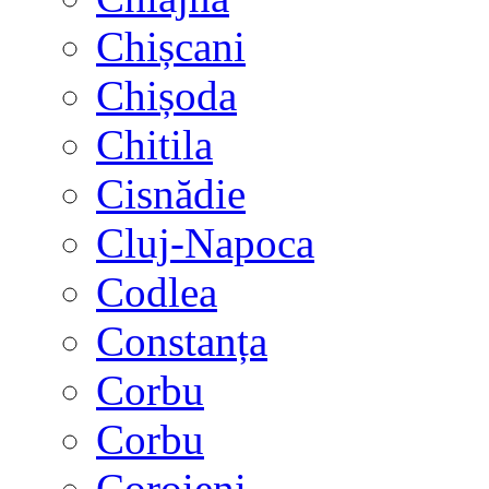
Chișcani
Chișoda
Chitila
Cisnădie
Cluj-Napoca
Codlea
Constanța
Corbu
Corbu
Coroieni