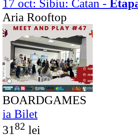
17 oct:
Sibiu: Catan -
Etap
Aria Rooftop
BOARDGAMES
ia Bilet
82
31
lei