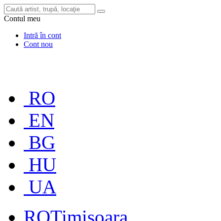
Contul meu
Intră în cont
Cont nou
RO
EN
BG
HU
UA
RO
Timișoara