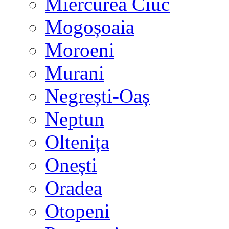
Miercurea Ciuc
Mogoșoaia
Moroeni
Murani
Negrești-Oaș
Neptun
Oltenița
Onești
Oradea
Otopeni