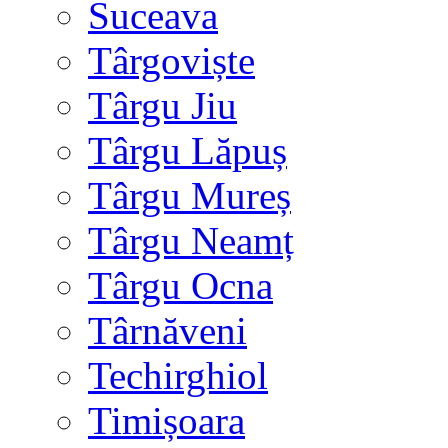
Suceava
Târgoviște
Târgu Jiu
Târgu Lăpuș
Târgu Mureș
Târgu Neamț
Târgu Ocna
Târnăveni
Techirghiol
Timișoara