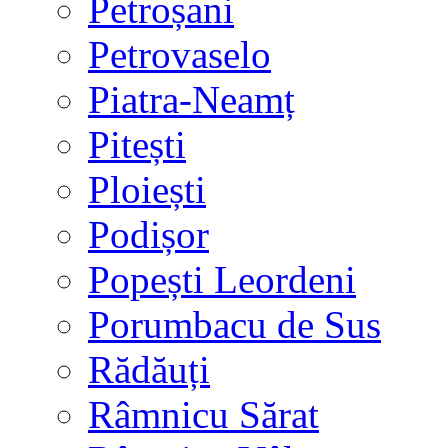
Petroșani
Petrovaselo
Piatra-Neamț
Pitești
Ploiești
Podișor
Popești Leordeni
Porumbacu de Sus
Rădăuți
Râmnicu Sărat