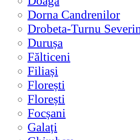
Doaga
Dorna Candrenilor
Drobeta-Turnu Severi
Durușa
Fălticeni
Filiași
Florești
Florești
Focșani
Galați