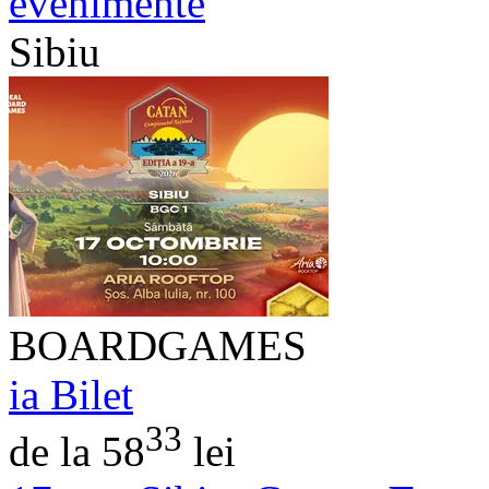
evenimente
Sibiu
BOARDGAMES
ia Bilet
33
de la 58
lei