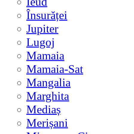
Ieud
Însurăței
Jupiter
Lugoj
Mamaia
Mamaia-Sat
Mangalia
Marghita
Mediaș
Merișani