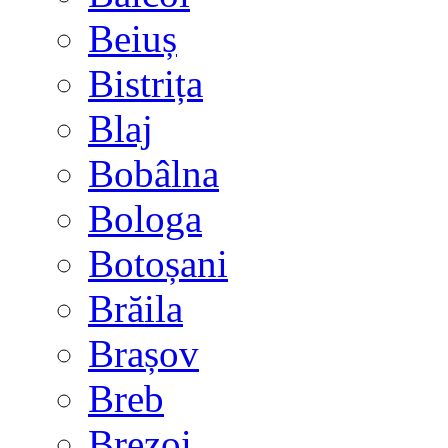
Beiuș
Bistrița
Blaj
Bobâlna
Bologa
Botoșani
Brăila
Brașov
Breb
Brezoi