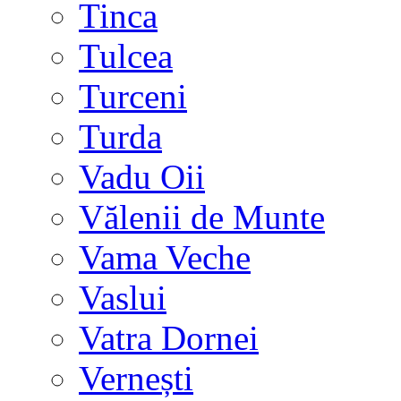
Tinca
Tulcea
Turceni
Turda
Vadu Oii
Vălenii de Munte
Vama Veche
Vaslui
Vatra Dornei
Vernești