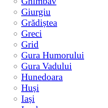
Ghimbav
Giurgiu
Grădiștea
Greci
Grid
Gura Humorului
Gura Vadului
Hunedoara
Huși
Iași