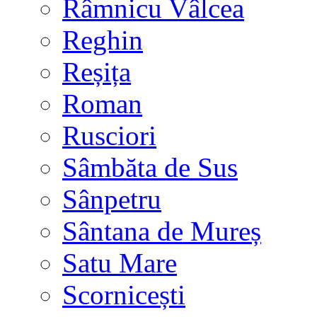
Râmnicu Vâlcea
Reghin
Reșița
Roman
Rusciori
Sâmbăta de Sus
Sânpetru
Sântana de Mureș
Satu Mare
Scornicești