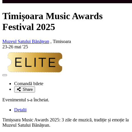
Timișoara Music Awards
Festival 2025
Muzeul Satului Bănățean
, Timisoara
23-26 mai '25
Adaugă
la
Comandă bilete
favorite
Share
Evenimentul s-a încheiat.
Detalii
Timișoara Music Awards 2025: 3 zile de muzică, tradiție și emoție la
Muzeul Satului Bănățean.