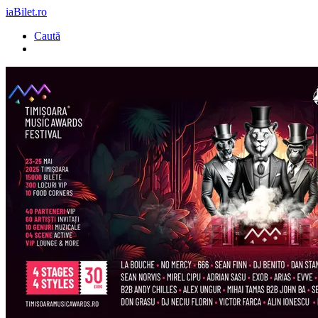
iaBilet.ro
Caută