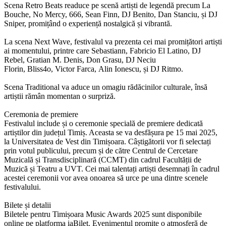
Scena
Retro Beats
readuce pe scenă artiști de legendă precum
La
Bouche
,
No Mercy
,
666
,
Sean Finn
,
DJ Benito
,
Dan Stanciu
, și
DJ
Sniper
, promițând o experiență nostalgică și vibrantă.
La scena
Next Wave
, festivalul va prezenta cei mai promițători artiști
ai momentului, printre care
Sebastiann
,
Fabricio El Latino
,
DJ
Rebel
,
Gratian M. Denis
,
Don Grasu
,
DJ Neciu
Florin
,
Bliss4o
,
Victor Farca
,
Alin Ionescu
, și
DJ Ritmo
.
Scena
Traditional
va aduce un omagiu rădăcinilor culturale, însă
artiștii rămân momentan o surpriză.
Ceremonia de premiere
Festivalul include și o
ceremonie specială de premiere
dedicată
artiștilor din județul Timiș. Aceasta se va desfășura pe
15 mai 2025
,
la
Universitatea de Vest din Timișoara
. Câștigătorii vor fi selectați
prin votul publicului, precum și de către
Centrul de Cercetare
Muzicală și Transdisciplinară (CCMT)
din cadrul Facultății de
Muzică și Teatru a UVT. Cei mai talentați artiști desemnați în cadrul
acestei ceremonii vor avea onoarea să urce pe una dintre scenele
festivalului.
Bilete și detalii
Biletele pentru Timișoara Music Awards 2025 sunt disponibile
online pe platforma iaBilet. Evenimentul promite o atmosferă de