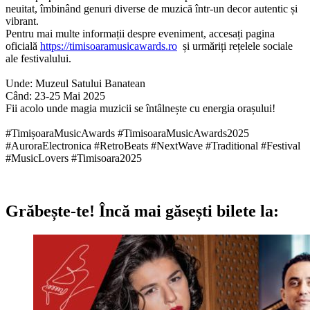
neuitat, îmbinând genuri diverse de muzică într-un decor autentic și
vibrant.
Pentru mai multe informații despre eveniment, accesați pagina
oficială
https://timisoaramusicawards.ro
și urmăriți rețelele sociale
ale festivalului.
Unde: Muzeul Satului Banatean
Când: 23-25 Mai 2025
Fii acolo unde magia muzicii se întâlnește cu energia orașului!
#TimișoaraMusicAwards #TimisoaraMusicAwards2025
#AuroraElectronica #
RetroBeats
#NextWave #Traditional #Festival
#MusicLovers #Timisoara2025
Grăbește-te!
Încă mai găsești bilete la: