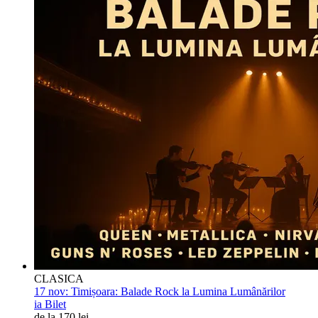
CLASICA
17 nov:
Timișoara: Balade Rock la Lumina Lumânărilor
ia Bilet
de la 170 lei