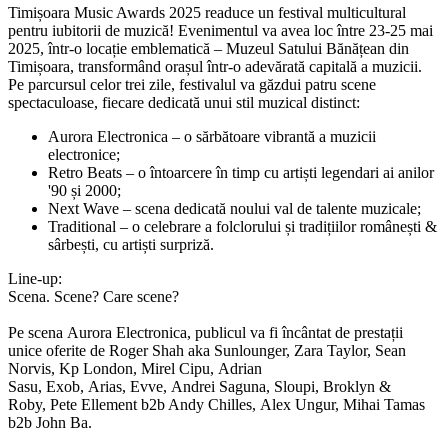
Timișoara Music Awards 2025 readuce un festival multicultural
pentru iubitorii de muzică! Evenimentul va avea loc între 23-25 mai
2025, într-o locație emblematică – Muzeul Satului Bănățean din
Timișoara, transformând orașul într-o adevărată capitală a muzicii.
Pe parcursul celor trei zile, festivalul va găzdui
patru scene
spectaculoase
, fiecare dedicată unui stil muzical distinct:
Aurora Electronica
– o sărbătoare vibrantă a muzicii
electronice;
Retro Beats
– o întoarcere în timp cu artiști legendari ai anilor
'90 și 2000;
Next Wave
– scena dedicată noului val de talente muzicale;
Traditional
– o celebrare a folclorului și tradițiilor românești &
s
ârbești
, cu artiști surpriză.
Line-up:
Scena. Scene? Care scene?
Pe scena
Aurora Electronica
, publicul va fi încântat de prestații
unice oferite de
Roger Shah aka Sunlounger
,
Zara Taylor
,
Sean
Norvis
,
Kp London,
Mirel Cipu
,
Adrian
Sasu
,
Exob
,
Arias
,
Evve
,
Andrei Saguna
,
Sloupi
,
Broklyn &
Roby
,
Pete Ellement b2b Andy Chilles
,
Alex Ungur
,
Mihai Tamas
b2b John Ba
.