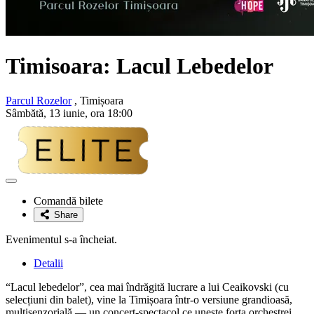
Timisoara: Lacul Lebedelor
Parcul Rozelor
, Timișoara
Sâmbătă, 13 iunie, ora 18:00
Adaugă
la
Comandă bilete
favorite
Share
Evenimentul s-a încheiat.
Detalii
“Lacul lebedelor”, cea mai îndrăgită lucrare a lui Ceaikovski (cu
selecțiuni din balet), vine la Timișoara într-o versiune grandioasă,
multisenzorială — un concert-spectacol ce unește forța orchestrei