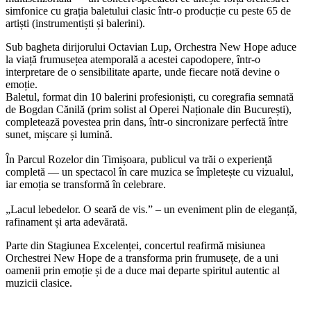
simfonice cu grația baletului clasic într-o producție cu peste 65 de
artiști (instrumentiști și balerini).
Sub bagheta dirijorului Octavian Lup, Orchestra New Hope aduce
la viață frumusețea atemporală a acestei capodopere, într-o
interpretare de o sensibilitate aparte, unde fiecare notă devine o
emoție.
Baletul, format din 10 balerini profesioniști, cu coregrafia semnată
de Bogdan Cănilă (prim solist al Operei Naționale din București),
completează povestea prin dans, într-o sincronizare perfectă între
sunet, mișcare și lumină.
În Parcul Rozelor din Timișoara, publicul va trăi o experiență
completă — un spectacol în care muzica se împletește cu vizualul,
iar emoția se transformă în celebrare.
„Lacul lebedelor. O seară de vis.” – un eveniment plin de eleganță,
rafinament și arta adevărată.
Parte din Stagiunea Excelenței, concertul reafirmă misiunea
Orchestrei New Hope de a transforma prin frumusețe, de a uni
oamenii prin emoție și de a duce mai departe spiritul autentic al
muzicii clasice.