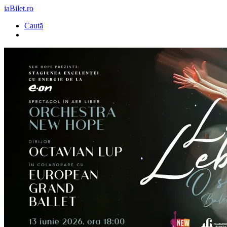
iaBilet.ro
Caută