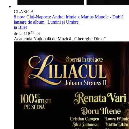
CLASICA
8 nov:
Cluj-Napoca: Andrei Irimia x Marius Manole - Dublă
lansare de album | Lumini și Umbre
ia Bilet
25
de la 118
lei
Academia Națională de Muzică „Gheorghe Dima”