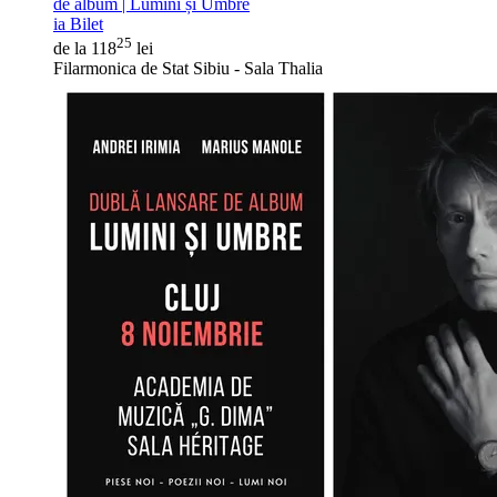
de album | Lumini și Umbre
ia Bilet
25
de la 118
lei
Filarmonica de Stat Sibiu - Sala Thalia