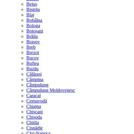
Beiuș
Bistrița
Blaj
Bobâlna
Bologa
Botoșani
Brăila
Brașov
Breb
Brezoi
Bucov
Buftea
Buzău
Călărași
Câmpina
Câmpulung
Câmpulung Moldovenesc
Caracal
Cernavodă
Chiajna
Chișcani
Chișoda
Chitila
Cisnădie
Cluj-Napoca