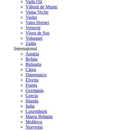
Vadu Oii
Vălenii de Munte
Vama Veche
Vaslui
Vatra Dornei
Vernești
Vișeu de Sus
Voluntari
Zalău
Internațional
Austria
Belgia
Bulgaria
Cipru
Danemarca
Elveția
Franța
Germania
Grecia
Irlanda
Italia
Luxemburg
Marea Britanie
Moldova
Norvegia