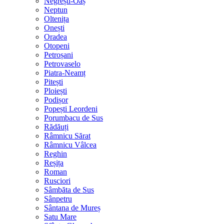
Negrești-Oaș
Neptun
Oltenița
Onești
Oradea
Otopeni
Petroșani
Petrovaselo
Piatra-Neamț
Pitești
Ploiești
Podișor
Popești Leordeni
Porumbacu de Sus
Rădăuți
Râmnicu Sărat
Râmnicu Vâlcea
Reghin
Reșița
Roman
Rusciori
Sâmbăta de Sus
Sânpetru
Sântana de Mureș
Satu Mare