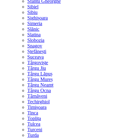
Sfântu Gheorghe
Sibiel
Sibiu
Sighișoara
Simeria
Slănic
Slatina
Slobozia
Snagov
Ștefănești
Suceava
Târgoviște
Târgu Jiu
Târgu Lăpuș
Târgu Mureș
Târgu Neamț
Târgu Ocna
Târnăveni
Techirghiol
Timișoara
Tinca
Toplița
Tulcea
Turceni
Turda