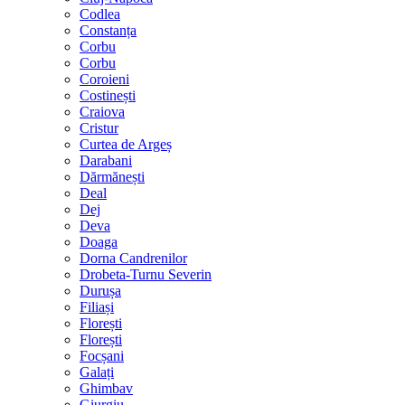
Codlea
Constanța
Corbu
Corbu
Coroieni
Costinești
Craiova
Cristur
Curtea de Argeș
Darabani
Dărmănești
Deal
Dej
Deva
Doaga
Dorna Candrenilor
Drobeta-Turnu Severin
Durușa
Filiași
Florești
Florești
Focșani
Galați
Ghimbav
Giurgiu