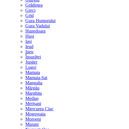
Grădiștea
Greci
Grid
Gura Humorului
Gura Vadului
Hunedoara
Huși
Iași
Ieud
Ineu
Însurăței
Jupiter
Lugoj
Mamaia
Mamaia-Sat
Mangalia
Mărgău
Marghita
Mediaș
Merișani
Miercurea Ciuc
Mogoșoaia
Moroeni
Murani