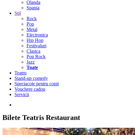
Olanda
Spania
Stil
Rock
Pop
Metal
Electronica
Hip Hop
Festivaluri
Clasica
Pop Rock
Jazz
Toate
Teatru
Stand-up comedy
Spectacole pentru copii
Vouchere cadou
Servicii
Bilete
Teatris Restaurant