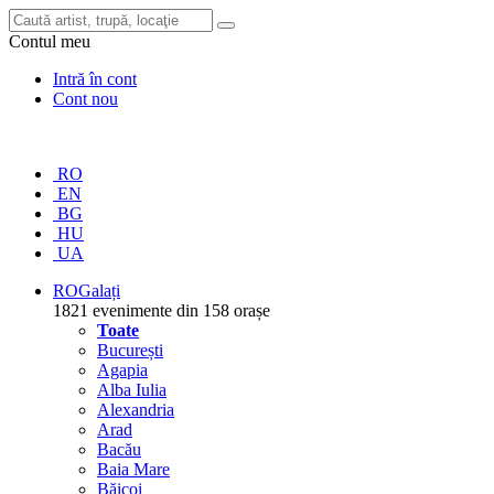
Contul meu
Intră în cont
Cont nou
RO
EN
BG
HU
UA
RO
Galați
1821 evenimente din 158 orașe
Toate
București
Agapia
Alba Iulia
Alexandria
Arad
Bacău
Baia Mare
Băicoi