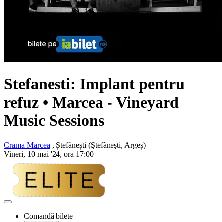
Stefanesti:
Implant pentru
refuz
• Marcea - Vineyard
Music Sessions
Crama Marcea
, Ștefănești (Ştefãneşti, Argeș)
Vineri, 10 mai '24, ora 17:00
Adaugă
la
Comandă bilete
favorite