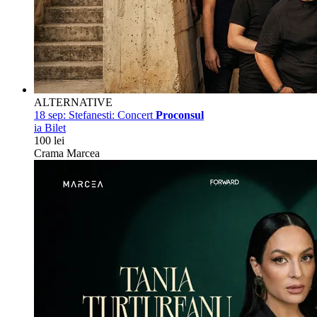
ALTERNATIVE
18 sep:
Stefanesti: Concert
Proconsul
ia Bilet
100 lei
Crama Marcea