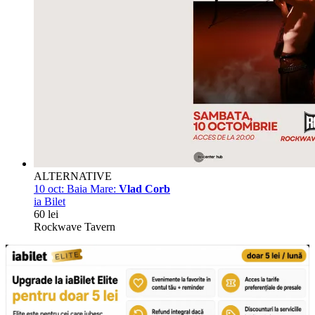
ALTERNATIVE
10 oct:
Baia Mare:
Vlad Corb
ia Bilet
60 lei
Rockwave Tavern