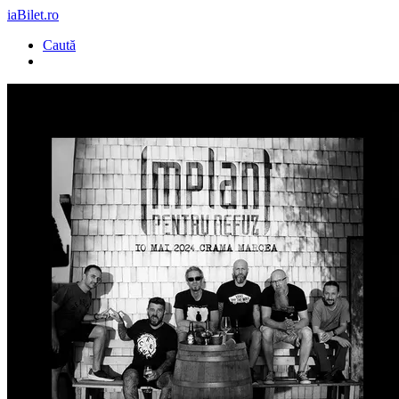
iaBilet.ro
Caută