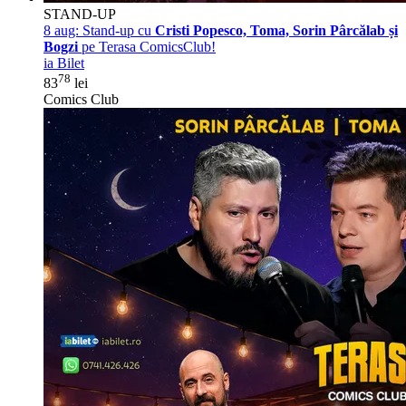
STAND-UP
8 aug:
Stand-up cu
Cristi Popesco, Toma, Sorin Pârcălab și
Bogzi
pe Terasa ComicsClub!
ia Bilet
78
83
lei
Comics Club