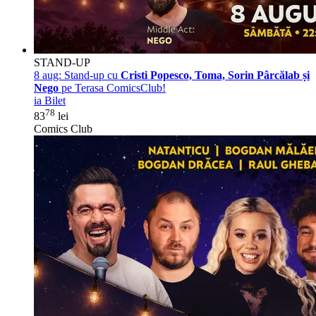
STAND-UP
8 aug:
Stand-up cu
Cristi Popesco, Toma, Sorin Pârcălab și
Nego
pe Terasa ComicsClub!
ia Bilet
78
83
lei
Comics Club