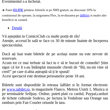
Evenimentul s-a încheiat.
☀️ Fanii
ELITE
primesc biletele si pe SMS gratuit, au discount 10% la
comisionul de operare, la asigurarea Flex, la revânzarea pe
dăBilet
si multe alte
beneficii in curand.
Detalii
Vă așteptăm la ComicsClub cu multe porții de râs!
Atenție, accesul în sală se face cu 30 de minute înainte de începerea
spectacolului.
Dacă ați luat toate biletele de pe același nume nu este nevoie de
rezervare.
Acum tot ce mai trebuie să faci tu e să te bucuri de comedie! Știm
sigur că lor li s-au întâmplat muuuulte chestii de “Bă, nu-mi vine să
cred!” pe care d-abia așteaptă să ți le spună!
Acest spectacol este destinat persoanelor peste 18 ani.
Biletele sunt disponibile în reteaua IaBilet si în format electronic
pe
www.iabilet.ro
, in magazinele Flanco, Metrou Unirii 1, Muzica si
pe terminalele Selfpay. Online, puteti plati cu cardul, Paypal,carduri
de tichete culturale Sodexo, pe factura la Vodafone sau Orange sau
ramburs prin Fan Courier oriunde în tara.