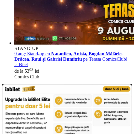
STAND-UP
9 aug:
Stand-up cu
Natanticu, Anisia, Bogdan Mălăele,
Drăcea, Raul și Gabriel Dumitriu
pe Terasa ComicsClub!
ia Bilet
03
de la 53
lei
Comics Club