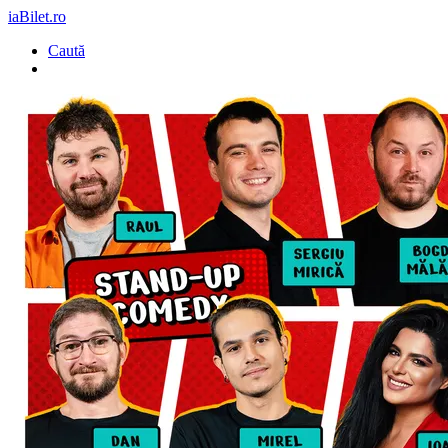
iaBilet.ro
Caută