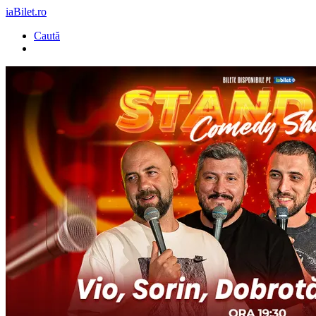
iaBilet.ro
Caută