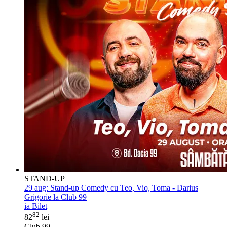
STAND-UP
29 aug:
Stand-up Comedy cu Teo, Vio, Toma - Darius
Grigorie la Club 99
ia Bilet
82
82
lei
Club 99