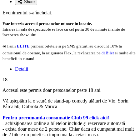
Share
Evenimentul s-a încheiat.
Este interzis accesul persoanelor minore in locatie.
Intrarea in sala de spectacole se face cu cel puțin 30 de minute înainte de
începerea show-ului.
☀️ Fanii
ELITE
primesc biletele si pe SMS gratuit, au discount 10% la
comisionul de operare, la asigurarea Flex, la revânzarea pe
dăBilet
si multe alte
beneficii in curand.
Detalii
18
Accesul este permis doar persoanelor peste 18 ani.
Vă așteptăm la o seară de stand-up comedy alături de Vio, Sorin
Pârcălab, Dobrotă & Mirică
Pentru precomanda consumatie Club 99 click aici!
- achiziționarea online a biletelor include și rezervare automată
- exista doar mese de 2 persoane. Chiar daca ati cumparat mai mult
de 2 bilete nu puteti sta impreuna la aceiasi masa.