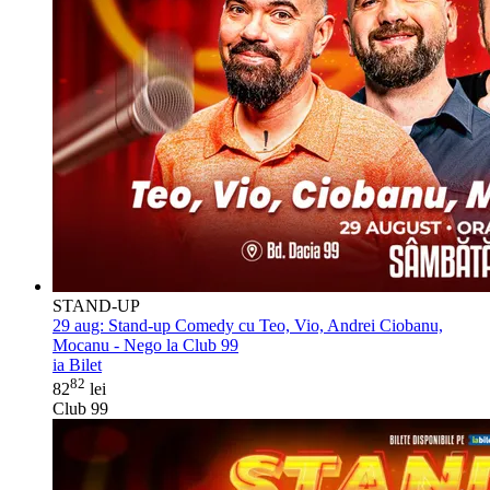
STAND-UP
29 aug:
Stand-up Comedy cu Teo, Vio, Andrei Ciobanu,
Mocanu - Nego la Club 99
ia Bilet
82
82
lei
Club 99