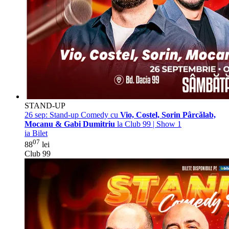
STAND-UP
26 sep:
Stand-up Comedy cu
Vio, Costel, Sorin Pârcălab,
Mocanu & Gabi Dumitriu
la Club 99 | Show 1
ia Bilet
07
88
lei
Club 99