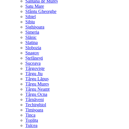
Sântana de Mureș
Satu Mare
Sfântu Gheorghe
Sibiel
Sibiu
Sighișoara
Simeria
Slănic
Slatina
Slobozia
Snagov
Ștefănești
Suceava
Târgoviște
Târgu Jiu
Târgu Lăpuș
Târgu Mureș
Târgu Neamț
Târgu Ocna
Târnăveni
Techirghiol
Timișoara
Tinca
Toplița
Tulcea