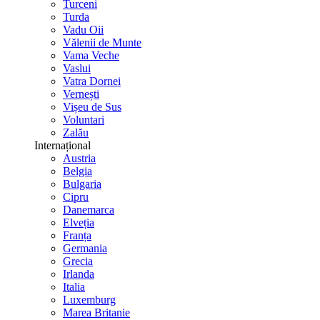
Turceni
Turda
Vadu Oii
Vălenii de Munte
Vama Veche
Vaslui
Vatra Dornei
Vernești
Vișeu de Sus
Voluntari
Zalău
Internațional
Austria
Belgia
Bulgaria
Cipru
Danemarca
Elveția
Franța
Germania
Grecia
Irlanda
Italia
Luxemburg
Marea Britanie