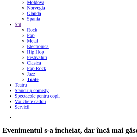
Moldova
Norvegia
Olanda
Spania
Stil
Rock
Pop
Metal
Electronica
Hip Hop
Festivaluri
Clasica
Pop Rock
Jazz
Toate
Teatru
Stand-up comedy
Spectacole pentru copii
Vouchere cadou
Servicii
Evenimentul s-a încheiat,
dar încă mai găseș