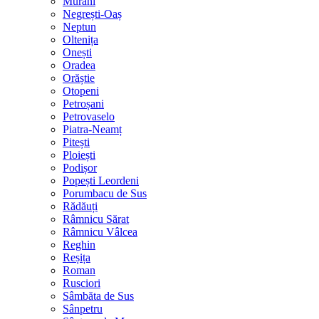
Murani
Negrești-Oaș
Neptun
Oltenița
Onești
Oradea
Orăștie
Otopeni
Petroșani
Petrovaselo
Piatra-Neamț
Pitești
Ploiești
Podișor
Popești Leordeni
Porumbacu de Sus
Rădăuți
Râmnicu Sărat
Râmnicu Vâlcea
Reghin
Reșița
Roman
Rusciori
Sâmbăta de Sus
Sânpetru