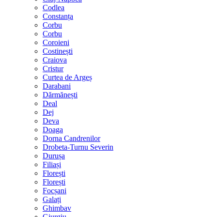
Codlea
Constanța
Corbu
Corbu
Coroieni
Costinești
Craiova
Cristur
Curtea de Argeș
Darabani
Dărmănești
Deal
Dej
Deva
Doaga
Dorna Candrenilor
Drobeta-Turnu Severin
Durușa
Filiași
Florești
Florești
Focșani
Galați
Ghimbav
Giurgiu