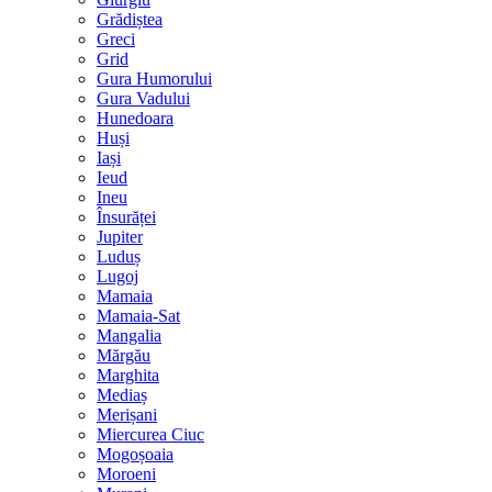
Grădiștea
Greci
Grid
Gura Humorului
Gura Vadului
Hunedoara
Huși
Iași
Ieud
Ineu
Însurăței
Jupiter
Luduș
Lugoj
Mamaia
Mamaia-Sat
Mangalia
Mărgău
Marghita
Mediaș
Merișani
Miercurea Ciuc
Mogoșoaia
Moroeni