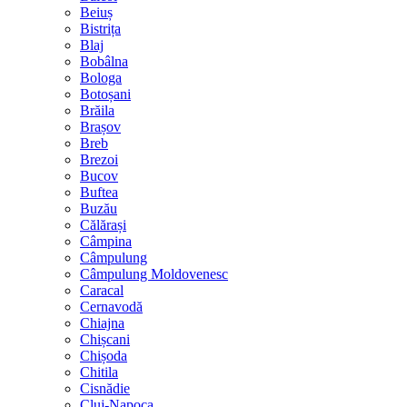
Beiuș
Bistrița
Blaj
Bobâlna
Bologa
Botoșani
Brăila
Brașov
Breb
Brezoi
Bucov
Buftea
Buzău
Călărași
Câmpina
Câmpulung
Câmpulung Moldovenesc
Caracal
Cernavodă
Chiajna
Chișcani
Chișoda
Chitila
Cisnădie
Cluj-Napoca