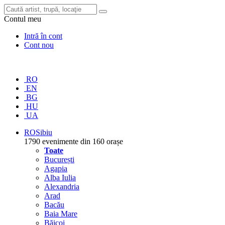
Contul meu
Intră în cont
Cont nou
RO
EN
BG
HU
UA
RO
Sibiu
1790 evenimente din 160 orașe
Toate
București
Agapia
Alba Iulia
Alexandria
Arad
Bacău
Baia Mare
Băicoi