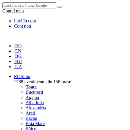
Contul meu
Intră în cont
Cont nou
RO
EN
BG
HU
UA
RO
Sibiu
1788 evenimente din 158 orașe
Toate
București
Agapia
Alba Iulia
Alexandria
Arad
Bacău
Baia Mare
Băicoi