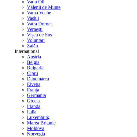
Vadu Oii
Vălenii de Munte
Vama Veche
Vaslui
Vatra Dornei
Vernești
Vișeu de Sus
Voluntari
Zalău
Internațional
Austria
Belgia
Bulgaria
Cipru
Danemarca
Elveția
Franța
Germania
Grecia
Irlanda
Italia
Luxemburg
Marea Britanie
Moldova
Norvegia