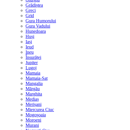
Grădiștea
Greci
Grid
Gura Humorului
Gura Vadului
Hunedoara
Huși
Iași
Ieud
Ineu
Însurăței
Jupiter
Lugoj
Mamaia
Mamaia-Sat
Mangalia
Mărgău
Marghita
Mediaș
Merișani
Miercurea Ciuc
Mogoșoaia
Moroeni
Murani