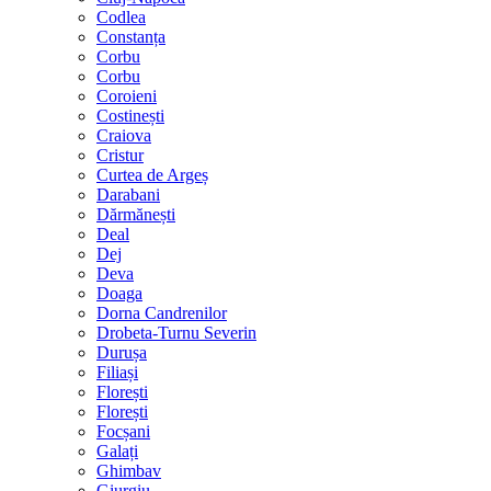
Codlea
Constanța
Corbu
Corbu
Coroieni
Costinești
Craiova
Cristur
Curtea de Argeș
Darabani
Dărmănești
Deal
Dej
Deva
Doaga
Dorna Candrenilor
Drobeta-Turnu Severin
Durușa
Filiași
Florești
Florești
Focșani
Galați
Ghimbav
Giurgiu