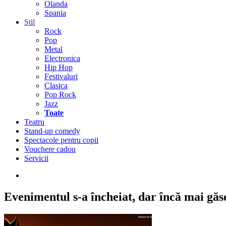
Olanda
Spania
Stil
Rock
Pop
Metal
Electronica
Hip Hop
Festivaluri
Clasica
Pop Rock
Jazz
Toate
Teatru
Stand-up comedy
Spectacole pentru copii
Vouchere cadou
Servicii
Evenimentul s-a încheiat,
dar încă mai găseș