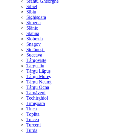
Sfântu Gheorghe
Sibiel
Sibiu
Sighișoara
Simeria
Slănic
Slatina
Slobozia
Snagov
Ștefănești
Suceava
Târgoviște
Târgu Jiu
Târgu Lăpuș
Târgu Mureș
Târgu Neamț
Târgu Ocna
Târnăveni
Techirghiol
Timișoara
Tinca
Toplița
Tulcea
Turceni
Turda