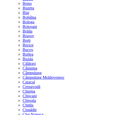
Beiuș
Bistrița
Blaj
Bobâlna
Bologa
Botoșani
Brăila
Brașov
Breb
Brezoi
Bucov
Buftea
Buzău
Călărași
Câmpina
Câmpulung
Câmpulung Moldovenesc
Caracal
Cernavodă
Chiajna
Chișcani
Chișoda
Chitila
Cisnădie
Cluj-Napoca