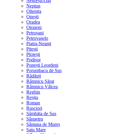
Negrești-Oaș
Neptun
Oltenița
Onești
Oradea
Otopeni
Petroșani
Petrovaselo
Piatra-Neamț
Pitești
Ploiești
Podișor
Popești Leordeni
Porumbacu de Sus
Rădăuți
Râmnicu Sărat
Râmnicu Vâlcea
Reghin
Reșița
Roman
Rusciori
Sâmbăta de Sus
Sânpetru
Sântana de Mureș
Satu Mare