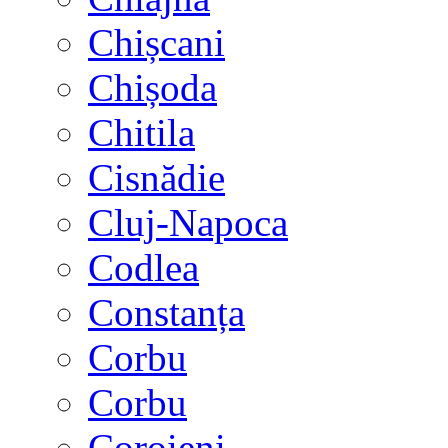
Chișcani
Chișoda
Chitila
Cisnădie
Cluj-Napoca
Codlea
Constanța
Corbu
Corbu
Coroieni