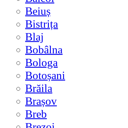
Beiuș
Bistrița
Blaj
Bobâlna
Bologa
Botoșani
Brăila
Brașov
Breb
Brezoi