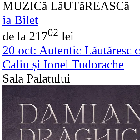
MUZICă LăUTăREASCă
ia Bilet
02
de la 217
lei
20 oct:
Autentic Lăutăresc cu
Caliu și Ionel Tudorache
Sala Palatului