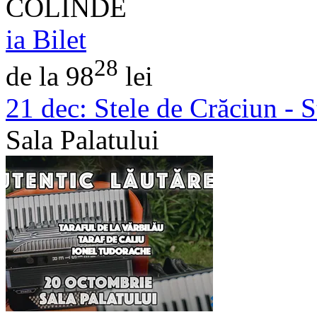
COLINDE
ia Bilet
28
de la 98
lei
21 dec:
Stele de Crăciun - St
Sala Palatului