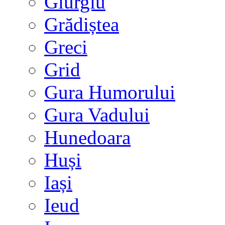
Giurgiu
Grădiștea
Greci
Grid
Gura Humorului
Gura Vadului
Hunedoara
Huși
Iași
Ieud