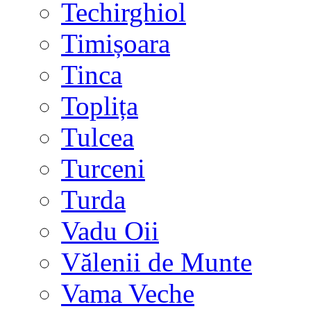
Techirghiol
Timișoara
Tinca
Toplița
Tulcea
Turceni
Turda
Vadu Oii
Vălenii de Munte
Vama Veche