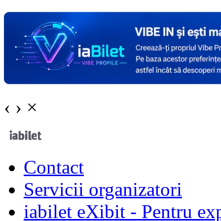
‹
›
×
Contact
Servicii organizatori
iabilet eXibit - Pentru ex