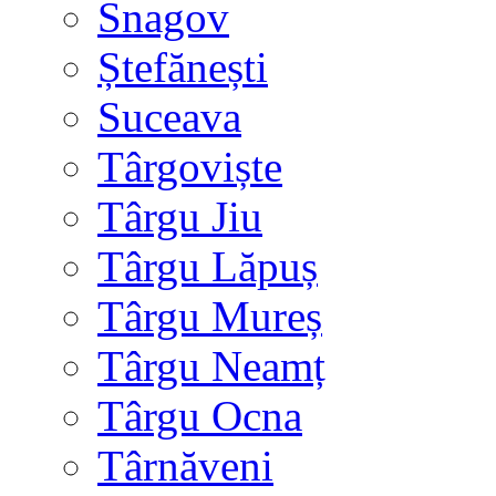
Snagov
Ștefănești
Suceava
Târgoviște
Târgu Jiu
Târgu Lăpuș
Târgu Mureș
Târgu Neamț
Târgu Ocna
Târnăveni