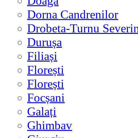
Doaga
Dorna Candrenilor
Drobeta-Turnu Severi
Durușa
Filiași
Florești
Florești
Focșani
Galați
Ghimbav