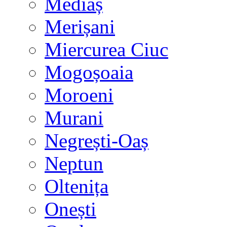
Mediaș
Merișani
Miercurea Ciuc
Mogoșoaia
Moroeni
Murani
Negrești-Oaș
Neptun
Oltenița
Onești