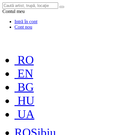
Contul meu
Intră în cont
Cont nou
RO
EN
BG
HU
UA
RO
Sibiu