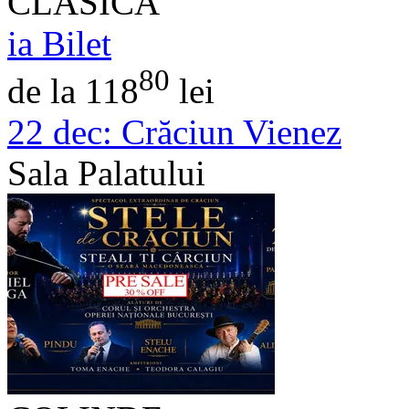
CLASICA
ia Bilet
80
de la 118
lei
22 dec:
Crăciun Vienez
Sala Palatului