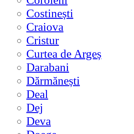
Costinești
Craiova
Cristur
Curtea de Argeș
Darabani
Dărmănești
Deal
Dej
Deva