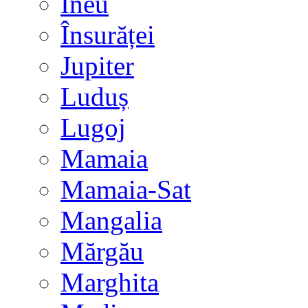
Ineu
Însurăței
Jupiter
Luduș
Lugoj
Mamaia
Mamaia-Sat
Mangalia
Mărgău
Marghita