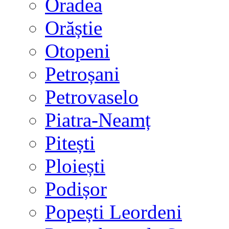
Oradea
Orăștie
Otopeni
Petroșani
Petrovaselo
Piatra-Neamț
Pitești
Ploiești
Podișor
Popești Leordeni