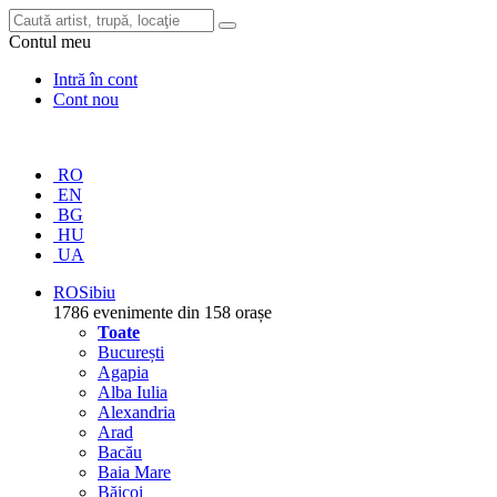
Contul meu
Intră în cont
Cont nou
RO
EN
BG
HU
UA
RO
Sibiu
1786 evenimente din 158 orașe
Toate
București
Agapia
Alba Iulia
Alexandria
Arad
Bacău
Baia Mare
Băicoi