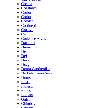
Codlea
Constanța
Corbu
Corbu
Coroieni
Costinești
Craiova
Cristur
Curtea de Argeș
Darabani
Dărmănești
Deal
Dej
Deva
Doaga
Dorna Candrenilor
Drobeta-Turnu Severin
Durușa
Filiași
Florești
Florești
Focșani
Galați
Ghimbav
Giurgiu