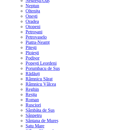
Negrești-Oaș
Neptun
Oltenița
Onești
Oradea
Otopeni
Petroșani
Petrovaselo
Piatra-Neamț
Pitești
Ploiești
Podișor
Popești Leordeni
Porumbacu de Sus
Rădăuți
Râmnicu Sărat
Râmnicu Vâlcea
Reghin
Reșița
Roman
Rusciori
Sâmbăta de Sus
Sânpetru
Sântana de Mureș
Satu Mare