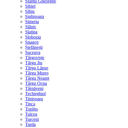
Sfântu Gheorghe
Sibiel
Sibiu
Sighișoara
Simeria
Slănic
Slatina
Slobozia
Snagov
Ștefănești
Suceava
Târgoviște
Târgu Jiu
Târgu Lăpuș
Târgu Mureș
Târgu Neamț
Târgu Ocna
Târnăveni
Techirghiol
Timișoara
Tinca
Toplița
Tulcea
Turceni
Turda