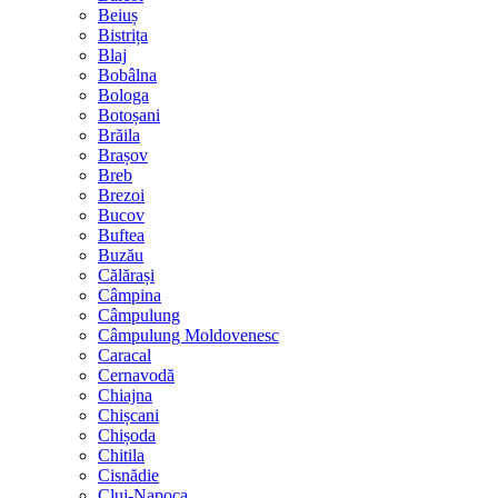
Beiuș
Bistrița
Blaj
Bobâlna
Bologa
Botoșani
Brăila
Brașov
Breb
Brezoi
Bucov
Buftea
Buzău
Călărași
Câmpina
Câmpulung
Câmpulung Moldovenesc
Caracal
Cernavodă
Chiajna
Chișcani
Chișoda
Chitila
Cisnădie
Cluj-Napoca