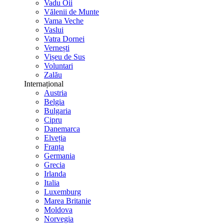
Vadu Oii
Vălenii de Munte
Vama Veche
Vaslui
Vatra Dornei
Vernești
Vișeu de Sus
Voluntari
Zalău
Internațional
Austria
Belgia
Bulgaria
Cipru
Danemarca
Elveția
Franța
Germania
Grecia
Irlanda
Italia
Luxemburg
Marea Britanie
Moldova
Norvegia