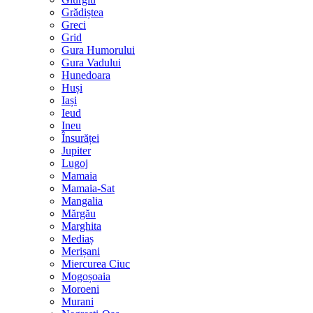
Grădiștea
Greci
Grid
Gura Humorului
Gura Vadului
Hunedoara
Huși
Iași
Ieud
Ineu
Însurăței
Jupiter
Lugoj
Mamaia
Mamaia-Sat
Mangalia
Mărgău
Marghita
Mediaș
Merișani
Miercurea Ciuc
Mogoșoaia
Moroeni
Murani