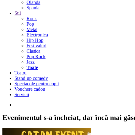
Olanda
Spania
Stil
Rock
Pop
Metal
Electronica
Hip Hop
Festivaluri
Clasica
Pop Rock
Jazz
Toate
Teatru
Stand-up comedy
Spectacole pentru copii
Vouchere cadou
Servicii
Evenimentul s-a încheiat,
dar încă mai găseș