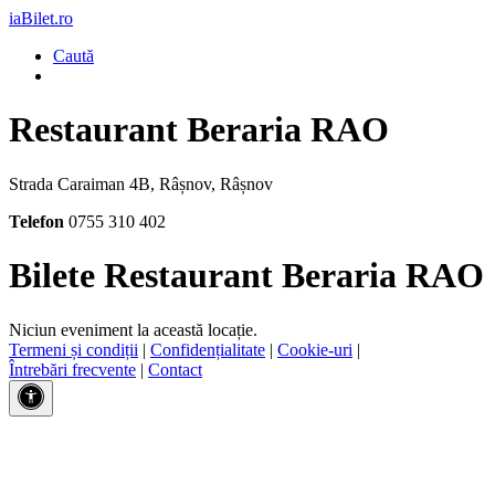
iaBilet.ro
Caută
Restaurant Beraria RAO
Strada Caraiman 4B, Râșnov, Râșnov
Telefon
0755 310 402
Bilete Restaurant Beraria RAO
Niciun eveniment la această locație.
Termeni și condiții
|
Confidențialitate
|
Cookie-uri
|
Întrebări frecvente
|
Contact