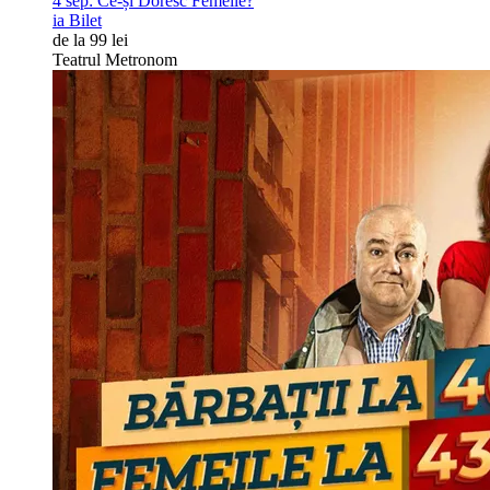
4 sep:
Ce-și Doresc Femeile?
ia Bilet
de la 99 lei
Teatrul Metronom