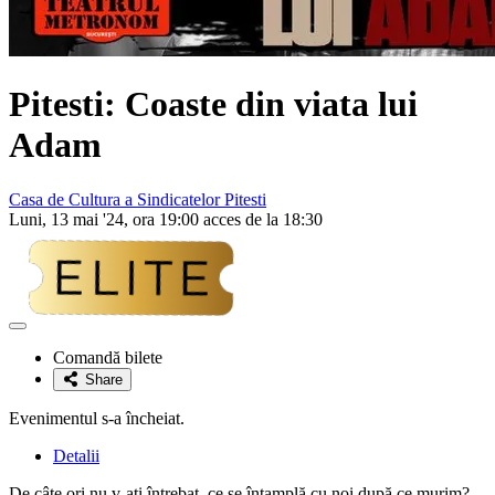
Pitesti: Coaste din viata lui
Adam
Casa de Cultura a Sindicatelor Pitesti
Luni, 13 mai '24, ora 19:00 acces de la 18:30
Adaugă
la
Comandă bilete
favorite
Share
Evenimentul s-a încheiat.
Detalii
De câte ori nu v-ați întrebat, ce se întamplă cu noi după ce murim?