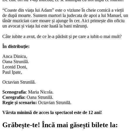
“Coaste din viața lui Adam” este o viziune în cheie comică a vieții
de după moarte. Suntem martori la judecata de apoi a lui Manuel, un
tânăr muzician care moare și ajunge în cer. Aici primește din oficiu
un avocat și viața lui este luată la bani mărunți.
Câte iubite a avut, de ce le-a părăsit și pe care a iubit-o mai mult?
În distribuție:
Anca Dinicu,
Oana Strunilă.
Leonid Doni,
Paul Ipate,
Octavian Strunilă.
Scenografia
: Maria Nicola.
Coregrafia:
Oana Strunilă.
Regie și scenariu:
Octavian Strunilă.
Vârsta minimă de acces la spectacol este de 12 ani!
Grăbește-te!
Încă mai găsești bilete la: