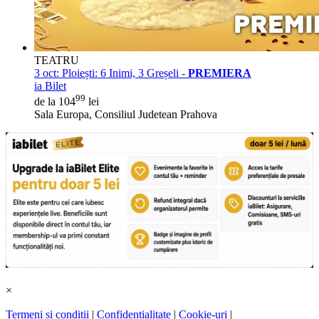
TEATRU
3 oct:
Ploiești: 6 Inimi, 3 Greșeli -
PREMIERA
ia Bilet
99
de la 104
lei
Sala Europa, Consiliul Judetean Prahova
×
Termeni și condiții
|
Confidențialitate
|
Cookie-uri
|