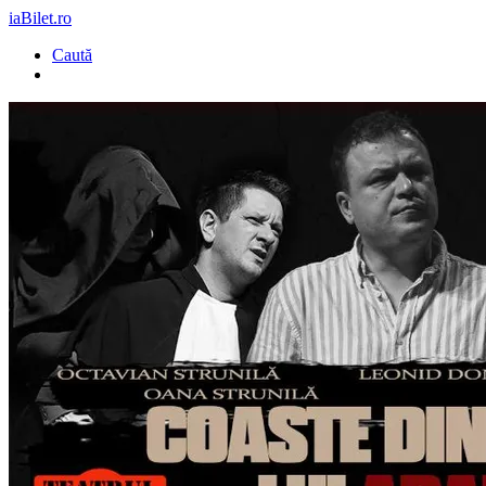
iaBilet.ro
Caută