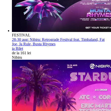
FESTIVAL
28-30 aug:
Nibiru: Retrograde Festival feat. Timbaland, Fat
Joe, Ja Rule, Busta Rhymes
ia Bilet
de la 161 lei
Nibiru