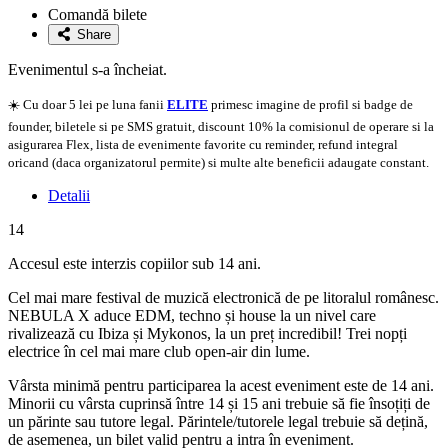
la
Comandă bilete
favorite
Share
Evenimentul s-a încheiat.
☀️ Cu doar 5 lei pe luna fanii
ELITE
primesc imagine de profil si badge de
founder, biletele si pe SMS gratuit, discount 10% la comisionul de operare si la
asigurarea Flex, lista de evenimente favorite cu reminder, refund integral
oricand (daca organizatorul permite) si multe alte beneficii adaugate constant.
Detalii
14
Accesul este interzis copiilor sub 14 ani.
Cel mai mare festival de muzică electronică de pe litoralul românesc.
NEBULA X aduce EDM, techno și house la un nivel care
rivalizează cu Ibiza și Mykonos, la un preț incredibil! Trei nopți
electrice în cel mai mare club open-air din lume.
Vârsta minimă pentru participarea la acest eveniment este de 14 ani.
Minorii cu vârsta cuprinsă între 14 și 15 ani trebuie să fie însoțiți de
un părinte sau tutore legal. Părintele/tutorele legal trebuie să dețină,
de asemenea, un bilet valid pentru a intra în eveniment.