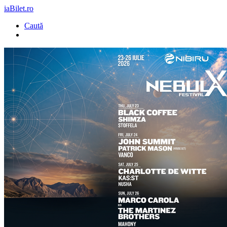
iaBilet.ro
Caută