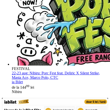
FESTIVAL
22-23 aug:
Nibiru: Porc Fest feat. Deliric X Silent Strike,
Masta Ace, Marco Polo, CTC
ia Bilet
99
de la 144
lei
Nibiru